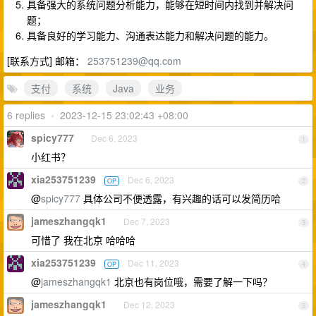
具备强大的系统问题分析能力，能够在短时间内找到并解决问
题；
具备良好的学习能力、沟通表达能力和解决问题的能力。
[联系方式] 邮箱：
253751239@qq.com
支付
系统
Java
业务
6 replies
•
2023-12-15 23:02:43 +08:00
spicy777
Dec 6, 2023
1
小红书？
xia253751239
Dec 6, 2023
OP
2
@
spicy777
具体公司不便透露，有兴趣的话可以发简历哈
jameszhangqk1
Dec 7, 2023
3
可惜了 我在北京 哈哈哈
xia253751239
Dec 11, 2023
OP
4
@
jameszhangqk1
北京也有岗位哦，需要了解一下吗？
jameszhangqk1
Dec 12, 2023
5