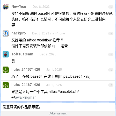
NewYear
Dec 8, 2023
10
支持不同编码的 base64 还是很赞的，有时候解不出来的时候就
头疼，搞不清是什么情况，不可能每个人都去研究二进制内
容……
hackpro
Dec 8, 2023 via iPhone
11
又好用的 alfred workflow 推荐吗
最好不需要安装外部依赖 npm 这些
soft101team
Dec 9, 2023
12
赞
liuhui244671426
Jul 1, 2025
13
巧了。在线 base64 在线工具[https://base64.xin/]
liuhui244671426
Jul 1, 2025
14
果然是人均一个小工具 https://base64.xin/
@
awalkingman
爱意满满的作品展示区。
Advertisement