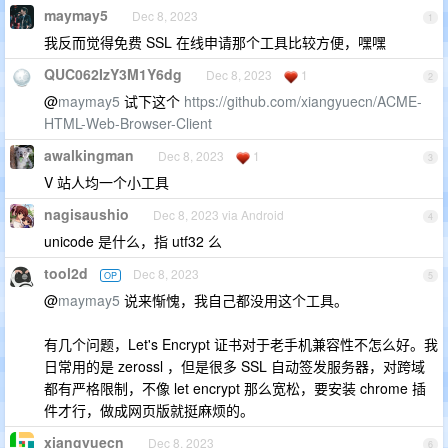
maymay5
Dec 8, 2023
1
我反而觉得免费 SSL 在线申请那个工具比较方便，嘿嘿
QUC062IzY3M1Y6dg
Dec 8, 2023
1
2
@
maymay5
试下这个
https://github.com/xiangyuecn/ACME-
HTML-Web-Browser-Client
awalkingman
Dec 8, 2023
1
3
V 站人均一个小工具
nagisaushio
Dec 8, 2023 via Android
4
unicode 是什么，指 utf32 么
tool2d
Dec 8, 2023
OP
5
@
maymay5
说来惭愧，我自己都没用这个工具。
有几个问题，Let's Encrypt 证书对于老手机兼容性不怎么好。我
日常用的是 zerossl ，但是很多 SSL 自动签发服务器，对跨域
都有严格限制，不像 let encrypt 那么宽松，要安装 chrome 插
件才行，做成网页版就挺麻烦的。
xiangyuecn
Dec 8, 2023
6