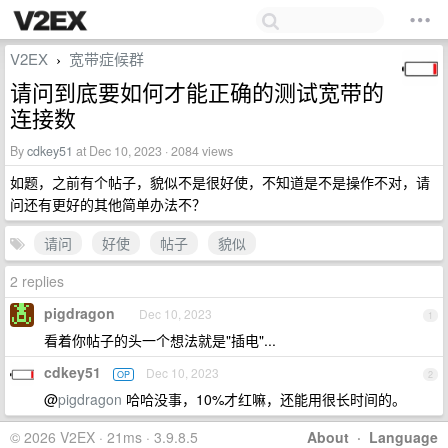
V2EX
宽带症候群
›
请问到底要如何才能正确的测试宽带的
连接数
By
cdkey51
at Dec 10, 2023 · 2084 views
如题，之前有个帖子，貌似不是很好使，不知道是不是操作不对，请
问还有更好的其他简单办法不？
请问
好使
帖子
貌似
2 replies
pigdragon
Dec 10, 2023
1
看着你帖子的头一个想法就是"插电"...
cdkey51
Dec 10, 2023
OP
2
@
pigdragon
哈哈没事，10%才红嘛，还能用很长时间的。
© 2026 V2EX · 21ms · 3.9.8.5
About
·
Language