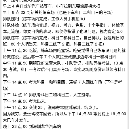
早上 4 点在龙华汽车站等车，小车拉到东莞塘厦换大把
早上 8 点 22 到韶关的练车场（也是下车科目二科目三的考场）
排队照相（练车场内完成，工作人员手机拍照）
排队体检（练车场内完成，视力、听力、色系、十个手指），体检基
本走流程，你要自信的表现，即便你指错了也没问题，视力肯定 5.0
排队练车（练车场内完成，科目二和科目三，自己排队，我是周日的
班，80 个人吧当天，科目二练了 2 把，科目三练了 2 把）
上午 11 点 20 吃饭，练车场内吃盒饭。吃完觉得自己练车没问题的就
给教练说，然后够一车 7 个人就拉去政府那边考科目一和科目四
中午 11 点 50 到镇政府交警大队，排队登记，排队等待考试，13 点
30 考试，科目一考过后不用离开考场，直接现场刷身份证继续考科目
四。
下午 14 点 00 考完科目一和科目四，凑够 7 人回练车场（下午是考
场）
下午 14 点 10 排队考科目二和科目三，人工监考。
下午 14 点 20 考完出来。
下午 14 点 22 交钱 25 ，说邮寄驾照到深圳，结束了。
因为我穷，要坐驾校车回去，所以从下午 14 点 30 等到晚上 19 点 00
大巴车才发车。
晚上 23 点 00 到深圳龙华汽车站