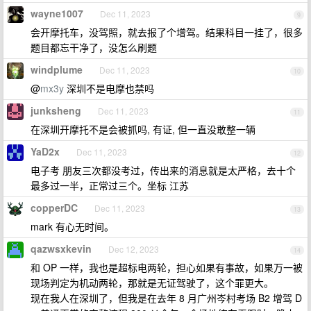
wayne1007
Dec 11, 2023
9
会开摩托车，没驾照，就去报了个增驾。结果科目一挂了，很多
题目都忘干净了，没怎么刷题
windplume
Dec 11, 2023
10
@
mx3y
深圳不是电摩也禁吗
junksheng
Dec 11, 2023
11
在深圳开摩托不是会被抓吗, 有证, 但一直没敢整一辆
YaD2x
Dec 11, 2023
12
电子考 朋友三次都没考过，传出来的消息就是太严格，去十个
最多过一半，正常过三个。坐标 江苏
copperDC
Dec 11, 2023
13
mark 有心无时间。
qazwsxkevin
Dec 12, 2023
14
和 OP 一样，我也是超标电两轮，担心如果有事故，如果万一被
现场判定为机动两轮，那就是无证驾驶了，这个罪更大。
现在我人在深圳了，但我是在去年 8 月广州岑村考场 B2 增驾 D