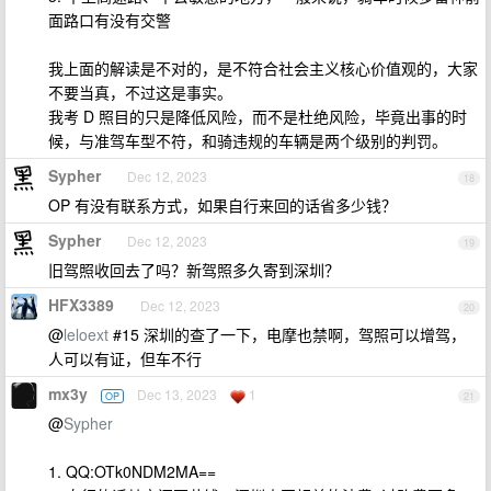
面路口有没有交警
我上面的解读是不对的，是不符合社会主义核心价值观的，大家
不要当真，不过这是事实。
我考 D 照目的只是降低风险，而不是杜绝风险，毕竟出事的时
候，与准驾车型不符，和骑违规的车辆是两个级别的判罚。
Sypher
Dec 12, 2023
18
OP 有没有联系方式，如果自行来回的话省多少钱？
Sypher
Dec 12, 2023
19
旧驾照收回去了吗？新驾照多久寄到深圳？
HFX3389
Dec 12, 2023
20
@
leloext
#15 深圳的查了一下，电摩也禁啊，驾照可以增驾，
人可以有证，但车不行
mx3y
Dec 13, 2023
1
OP
21
@
Sypher
1. QQ:OTk0NDM2MA==