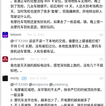
，普通正常的完整流程 800 ￥全包，含场地练车无限时，晚上
到了驾校，几台车随便开，前后用时 18 天，人总共到考场两次/
天，当时驾校也提供了很多“套餐”，但我嫌麻烦，异地转出转入
驾驶证什么的。
有摩托车驾照还是有好处的，如果去了一些县城，镇，晚上借一
台摩托车到处逛逛，很好玩的。
leloext
Dec 12, 2023
15
@
HFX3389
话说不读一下本地的交规，偏要往上撞谁能拦呢？
手持 C1E 长期，没有被扣过分。本地批准摩托车上路，摩托车
按机动车管理，人和车都有证。
echoo00
Dec 12, 2023
16
我也是天天骑的超标电动车，感觉深圳路上跑的，没有几个不超
标吧。。
mx3y
Dec 12, 2023
OP
17
@
HFX3389
@
windplume
@
junksheng
1. 电摩看区域吧，龙华管的不太严，除非严打的时候顶风作案，
一般没事
2. 摩托车龙华也有，越来也少了，开电摩的越来越多了
3. 不上高速路、不去敏感的地方，一般来说，骑车时候多留神前