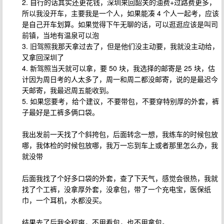
2. 自行的话其实还更花钱，深圳来回韶关的油费+过路费更多，
所以我没开车，主要我是一个人，如果能凑 4 个人一起考，应该
是自己开车划算。如果觉得下午无聊的话，可以逛逛应该是叫司
前镇，当地有温泉可以泡
3. 旧驾照我那天拿过去了，但是他们没主动要，我就没主动给，
又拿回深圳了
4. 新驾照当天就可以拿，要 50 块，我选择的邮寄是 25 块，估
计因为周日考的人太多了，周一和周二都没邮寄，说的是最迟今
天邮寄，我最迟周五能收到。
5. 如果您要考，给个建议，不要带包，不要穿特别厚的外套，裤
子最好是工裤多俩口袋。
我出发前一天找了个斜挎包，后面转念一想，我练车的时候包放
哪，我体检的时候包放哪，我万一忘到车上或者那里怎么办，我
就没带
后面我找了个好多口袋的外套，查了下天气，感觉会很热，我就
找了个工裤，没拿厚外套，没拿包，带了一个充电宝，医保纸
巾，一个耳机，水都没买。
结果去了后我全程爽，不用看包，也不用拿包。