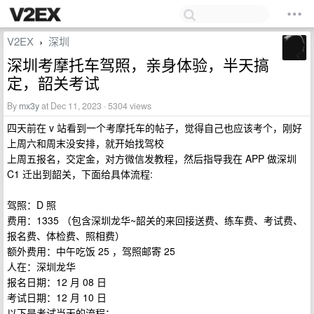
V2EX
深圳
›
深圳考摩托车驾照，亲身体验，半天搞
定，韶关考试
By
mx3y
at Dec 11, 2023 · 5304 views
四天前在 v 站看到一个考摩托车的帖子，觉得自己也应该考个，刚好
上周六和周末没安排，就开始找驾校
上周五报名，交定金，对方微信发教程，然后指导我在 APP 做深圳
C1 迁出到韶关，下面给具体流程:
驾照：D 照
费用：1335 （包含深圳龙华~韶关的来回接送费、练车费、考试费、
报名费、体检费、照相费）
额外费用：中午吃饭 25 ，驾照邮寄 25
人在：深圳龙华
报名日期：12 月 08 日
考试日期：12 月 10 日
以下是考试当天的流程：