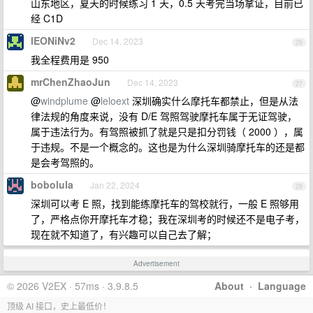
山东地区，夏天的时候练习 1 天，0.5 天考完当场拿证，目前已
经 C1D
lEONiNv2
Dec 14, 2023
26
我全程费用是 950
mrChenZhaoJun
Dec 14, 2023
27
@
windplume
@
leloext
深圳确实什么摩托车都禁止，但是从法
律法规的角度来说，没有 D/E 驾照驾驶摩托车属于无证驾驶，
属于违法行为。有驾照被抓了就是只是扣分罚钱（ 2000 ），属
于违规。不是一个概念的。这也是为什么深圳骑摩托车的还是都
是会考驾照的。
bobolula
Jan 22, 2024
28
深圳可以考 E 照，找到能练摩托车的驾校就行，一般 E 照够用
了，严格点你开摩托车才稳；我在深圳考的时候还不是电子考，
现在就不知道了，有兴趣可以自己去了解；
Advertisement
© 2026 V2EX · 57ms · 3.9.8.5
About
·
Language
顶级 AI 接口，史上最低价！