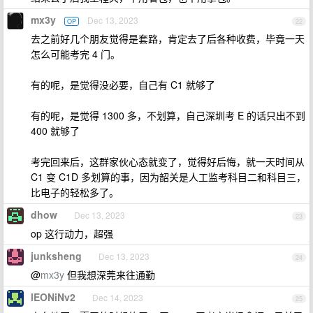
mx3y
Dec 13, 2023
OP
22
去之前好几个朋友觉得是套路，肯定去了后各种收费，毕竟一天
怎么可能考完 4 门。
有的呢，是觉得没必要，自己有 C1 就够了
有的呢，是觉得 1300 多，不划算，自己深圳考 E 的话只出不到
400 就够了
考完回来后，这群家伙心态就变了，觉得好后悔，就一天时间从
C1 变 C1D 多划算的事，因为韶关是人工监考科目二和科目三，
比电子的轻松多了。
dhow
Dec 13, 2023
23
op 这行动力，超强
junksheng
Dec 13, 2023
24
@
mx3y
但我想深莞来往通勤
lEONiNv2
Dec 14, 2023
25