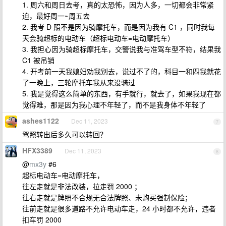
1. 周六和周日去考，真的太恐怖，因为人多，一切都会非常紧
迫，最好周一~周五去
2. 我考 D 照不是因为骑摩托车，而是因为我有 C1 ，同时我每
天会骑超标的电动车（超标电动车=电动摩托车）
3. 我担心因为骑超标摩托车，交警说我与准驾车型不符，结果我
C1 被吊销
4. 开考前一天我媳妇劝我别去，说过不了的，科目一和四我就花
了一晚上，三轮摩托车我从来没骑过
5. 我是觉得这么简单的东西，有手就行，就去了，如果我现在都
觉得难，那是因为我心理不年轻了，而不是我身体不年轻了
ashes1122
Dec 11, 2023
7
驾照转出后多久可以转回？
HFX3389
Dec 11, 2023
8
@
mx3y
#6
超标电动车=电动摩托车，
往左走就是非法改装，拉走罚 2000 ；
往右走就是牌照不合规无合法牌照、未购买强制保险；
往前走就是很多道路不允许电动车走，24 小时都不允许，违者
扣车罚 2000