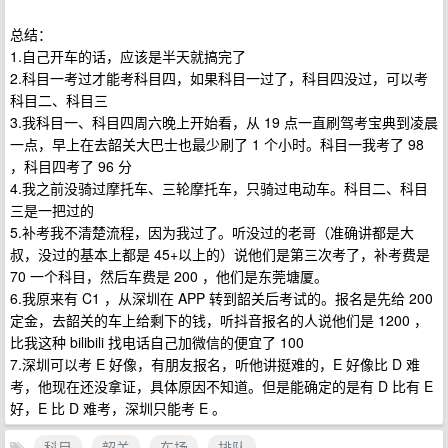
总结：
1.自己开车的话，应该是半天就搞完了
2.科目一考过才能考科目四，如果科目一过了，科目四没过，可以考
科目二、科目三
3.我科目一、科目四周六晚上开始看，从 19 点一直刷驾考宝典到凌晨
一点，早上在去韶关大巴士也最少刷了 1 个小时。科目一我考了 98
，科目四考了 96 分
4.我之前没骑过摩托车、三轮摩托车，只骑过电动车。科目二、科目
三是一把过的
5.补考我不清楚流程，因为我过了。听没过的老哥（准确讲都是大
叔，没过的基本上都是 45+以上的）说他们是第三次考了，补考费是
70 一个科目，然后车费是 200 ，他们是东莞塘厦。
6.我原来有 C1 ，从深圳在 APP 转到韶关后考试的。报名是先给 200
定金，去韶关的车上给剩下的钱，听抖音报名的人说他们是 1200 ，
比我这种 bilibili 找电话自己加微信的便宜了 100
7.深圳可以考 E 好像，有朋友报名，听他讲挺难的，E 好像比 D 难
考，他现在还没拿证，具体原因不知道。但是能确定的是有 D 比有 E
好，E 比 D 难考，深圳只能考 E 。
科目
韶关
车场
排队