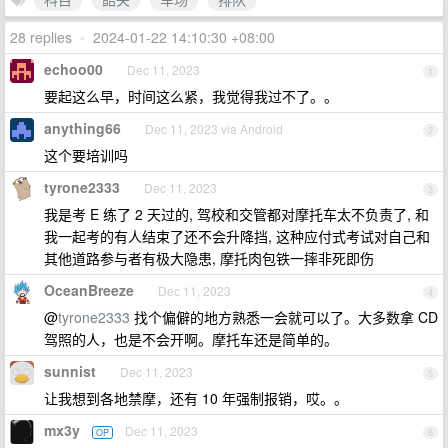
28 replies
•
2024-01-22 14:10:30 +08:00
echoo00
Dec 11, 2023
1
要起这么早，时间这么紧，我觉得我过不了。。
anything66
Dec 11, 2023 via Android
2
这个要培训吗
tyrone2333
Dec 11, 2023
3
我是考 E 练了 2 天过的, 驾校和交管都对摩托车太不负责了, 和
我一起考的有人结束了还不会升降挡, 这种应付式考试对自己和
其他道路参与者有极大隐患, 摩托肉包铁一摔非死即伤
OceanBreeze
Dec 11, 2023
4
@
tyrone2333
找个偏僻的地方熟悉一会就可以了。大多数拿 CD
驾照的人，也是不会开啊。摩托车还是简单的。
sunnist
Dec 11, 2023
5
让我想到各地禁摩，还有 10 年强制报销，哎。。
mx3y
Dec 11, 2023
OP
6