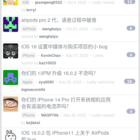
13
iOS
•
jasonpeng0322
•
Oct 4, 2022
• Lastly replied
by
terryl
airpods pro 2 代，语音过程中破音
6
AirPods
•
wanghaiyu
•
Oct 23, 2022
• Lastly
replied by
wanghaiyu
iOS 16 设置中媒体与购买项目的小 bug
4
iPhone
•
KevinChan
•
Sep 27, 2022
• Lastly
replied by
kaz10025
你们的 13PM 升级 16.0.2 不烫吗？
26
Apple
•
zyu0090
•
Sep 28, 2022
• Lastly replied by
ingnoscemihi
你们的 iPhone 14 Pro 打开系统相机应用
会有滋滋的电流声吗？
4
iPhone
•
WASP76b
•
Sep 26, 2022
• Lastly replied
by
kejiakai
iOS 16.0.2 在 iPhone11 上关于 AirPods
的 bug