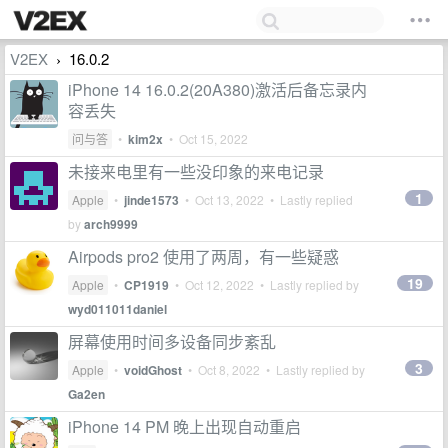
V2EX
16.0.2
›
iPhone 14 16.0.2(20A380)激活后备忘录内
容丢失
问与答
•
kim2x
•
Oct 15, 2022
未接来电里有一些没印象的来电记录
1
Apple
•
jinde1573
•
Oct 13, 2022
• Lastly replied
by
arch9999
Airpods pro2 使用了两周，有一些疑惑
19
Apple
•
CP1919
•
Oct 12, 2022
• Lastly replied by
wyd011011daniel
屏幕使用时间多设备同步紊乱
3
Apple
•
voidGhost
•
Oct 8, 2022
• Lastly replied by
Ga2en
iPhone 14 PM 晚上出现自动重启