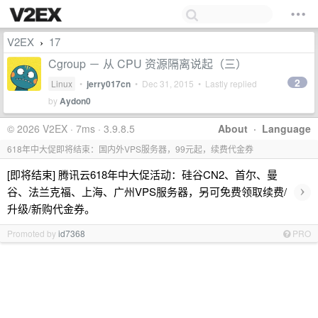
V2EX
17
›
Cgroup － 从 CPU 资源隔离说起（三）
2
Linux
•
jerry017cn
•
Dec 31, 2015
• Lastly replied
by
Aydon0
© 2026 V2EX · 7ms · 3.9.8.5
About
·
Language
618年中大促即将结束：国内外VPS服务器，99元起，续费代金券
[即将结束] 腾讯云618年中大促活动：硅谷CN2、首尔、曼
›
谷、法兰克福、上海、广州VPS服务器，另可免费领取续费/
升级/新购代金券。
Promoted by
id7368
PRO