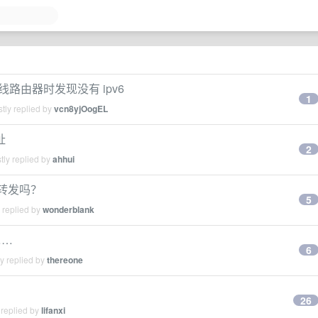
 无线路由器时发现没有 ipv6
1
tly replied by
vcn8yjOogEL
址
2
tly replied by
ahhui
端口转发吗？
5
 replied by
wonderblank
……
6
y replied by
thereone
26
 replied by
lifanxi