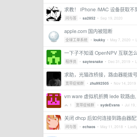
求教！ iPhone /MAC 设备获取不
问与答
•
sa2852
•
Sep 19, 2020
apple.com 国内被阻断
全球工单系统
•
loukky
•
May 7, 2020
• L
一下子不知道 OpenNPV 互联
程序员
•
saytesnake
•
Dec 31, 2019
• L
求助，光猫改桥接，路由器能拨
宽带症候群
•
zhu992505
•
Nov 14, 2019
vm ware 虚拟机折腾 lede 软
1
宽带症候群
•
sydeEvans
•
Jul 19,
关闭 dhcp 后如何连接到路由器
问与答
•
echaos
•
May 11, 2018
• Lastly