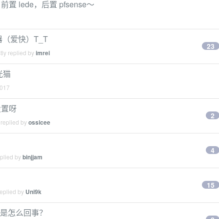
lede，后置 pfsense～
器（爱快）T_T
23
ly replied by
imrei
光猫
2017
设置呀
2
 replied by
ossicee
4
eplied by
binjjam
15
replied by
Uni9k
，是怎么回事？