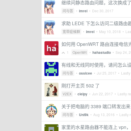
继续问静态路由问题，这次换成了前置 
问与答
•
imrei
•
Dec 30, 2017
求助 LEDE 下怎么访问二级路由
宽带症候群
•
imrei
•
May 10, 2018
• Last
如何用 OpenWRT 路由连接电信
1
OpenWrt
•
hahastudio
•
Sep 24, 
有线和无线同时使用，请问怎么
问与答
•
ossicee
•
Jul 25, 2017
• Lastly
刚打开主页 502 了
V2EX
•
cielpy
•
Jun 22, 2017
• Lastly r
关于把电脑的 3389 端口转发出来
问与答
•
Uni9k
•
Aug 13, 2016
• Lastly 
家里的水星路由器不能连上 vpn