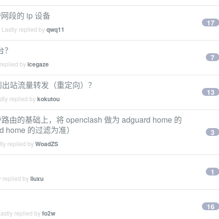
段的 ip 设备
17
Lastly replied by
qwq11
台？
7
replied by
icegaze
如何做到出站流量转发（重定向）？
13
tly replied by
kokutou
由的基础上，将 openclash 做为 adguard home 的
d home 的过滤为准）
3
ly replied by
WoadZS
1
 replied by
liuxu
16
astly replied by
fo2w