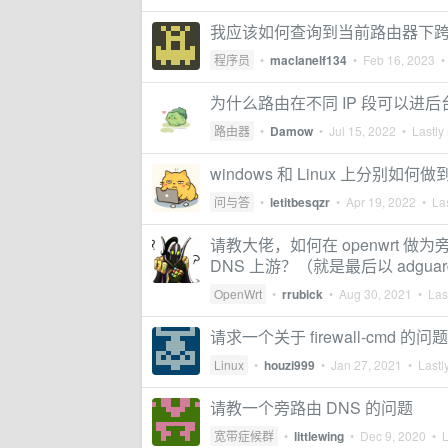
我应该如何查询到当前路由器下跨网
程序员
•
maclanelf134
•
Feb 16, 2023
• 
为什么路由在不同 IP 段可以进后
路由器
•
Damow
•
Jul 15, 2022
• Lastly 
windows 和 Linux 上分别
问与答
•
letitbesqzr
•
Apr 19, 2022
• Las
请教大佬，如何在 openwrt 做为旁路
DNS 上游？（就是最后以 adguar
OpenWrt
•
rrubick
•
Aug 30, 2021
• Last
请求一个关于 firewall-cmd 的问题
Linux
•
houzi999
•
Jan 27, 2021
• Lastly
请教一个旁路由 DNS 的问题
宽带症候群
•
littlewing
•
Dec 9, 2020
• L