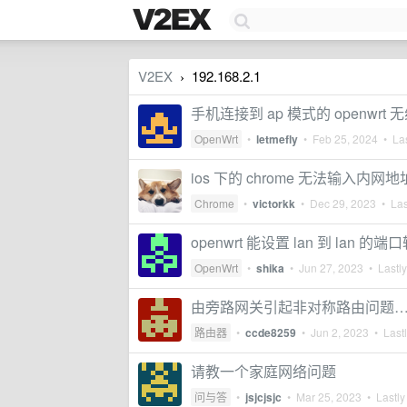
V2EX
192.168.2.1
›
手机连接到 ap 模式的 openwrt
OpenWrt
•
letmefly
•
Feb 25, 2024
• Las
ios 下的 chrome 无法输入内网地
Chrome
•
victorkk
•
Dec 29, 2023
• Las
openwrt 能设置 lan 到 lan 的
OpenWrt
•
shika
•
Jun 27, 2023
• Lastly
由旁路网关引起非对称路由问题
路由器
•
ccde8259
•
Jun 2, 2023
• Lastl
请教一个家庭网络问题
问与答
•
jsjcjsjc
•
Mar 25, 2023
• Lastly