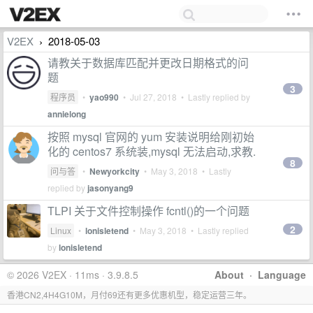
V2EX
2018-05-03
›
请教关于数据库匹配并更改日期格式的问
题
3
程序员
•
yao990
•
Jul 27, 2018
• Lastly replied by
annielong
按照 mysql 官网的 yum 安装说明给刚初始
化的 centos7 系统装,mysql 无法启动,求教.
8
问与答
•
Newyorkcity
•
May 3, 2018
• Lastly
replied by
jasonyang9
TLPI 关于文件控制操作 fcntl()的一个问题
2
Linux
•
lonisletend
•
May 3, 2018
• Lastly replied
by
lonisletend
© 2026 V2EX · 11ms · 3.9.8.5
About
·
Language
香港CN2,4H4G10M，月付69还有更多优惠机型，稳定运营三年。