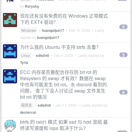
by
Rorysky
现在还有没有免费的在 Windows 正常模式
下的 EXT4 驱动？
5
Windows
•
huangsijun17
•
Feb 10, 2023
• Lastly
replied by
huangsijun17
为什么我的 Ubuntu 不支持 btrfs 去重？
2
Linux
•
edis0n0
•
Feb 4, 2023
• Lastly replied by
Tyris
ECC 内存是否要配合存在防 bit rot 的
filesystem 的 swap 才有效？数据在 swap
中也有可能发生 bit rot。水 discord 看到的
问题， 查了下没人讨论过 swap 文件发生
6
bit rot 的情况
程序员
•
edis0n0
•
Jan 11, 2023
• Lastly replied by
dextercai
btrfs 的 raid1 模式 如果 ssd 与 hdd 混组 最
终读写速度和 iops 取决于什么?