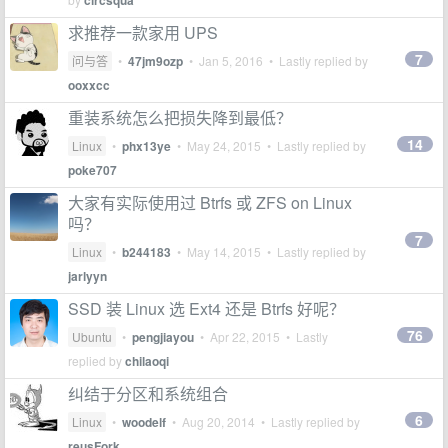
circsqua
求推荐一款家用 UPS
7
问与答
•
47jm9ozp
•
Jan 5, 2016
• Lastly replied by
ooxxcc
重装系统怎么把损失降到最低？
14
Linux
•
phx13ye
•
May 24, 2015
• Lastly replied by
poke707
大家有实际使用过 Btrfs 或 ZFS on Linux
吗？
7
Linux
•
b244183
•
May 14, 2015
• Lastly replied by
jarlyyn
SSD 装 Linux 选 Ext4 还是 Btrfs 好呢？
76
Ubuntu
•
pengjiayou
•
Apr 22, 2015
• Lastly
replied by
chilaoqi
纠结于分区和系统组合
6
Linux
•
woodelf
•
Aug 20, 2014
• Lastly replied by
reusFork