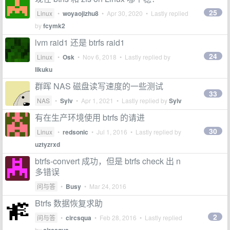
25
Linux
•
woyaojizhu8
•
Apr 30, 2020
• Lastly replied
by
fcymk2
lvm raid1 还是 btrfs raid1
24
Linux
•
Osk
•
Nov 6, 2018
• Lastly replied by
likuku
群晖 NAS 磁盘读写速度的一些测试
33
NAS
•
Sylv
•
Apr 1, 2021
• Lastly replied by
Sylv
有在生产环境使用 btrfs 的请进
30
Linux
•
redsonic
•
Jul 1, 2016
• Lastly replied by
uztyzrxd
btrfs-convert 成功，但是 btrfs check 出 n
多错误
问与答
•
Busy
•
Mar 24, 2016
Btrfs 数据恢复求助
2
问与答
•
circsqua
•
Feb 28, 2016
• Lastly replied
by