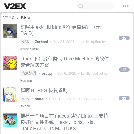
V2EX
Btrfs
›
群晖用 ext4 和 btrfs 哪个更靠谱？（无
RAID）
22
NAS
•
Zarhani
•
Nov 25, 2025
• Lastly replied by
shinecurve
Linux 下有没有类似 Time Machine 的软件
或者解决方案
13
奇思妙想
•
ervqq
•
Nov 6, 2025
• Lastly replied by
kuanat
群晖 BTRFS 恢复求助.
33
NAS
•
skadi
•
Dec 24, 2025
• Lastly replied by
skadi
推荐一个项目在 macos 读写 Linux 上支持
良好的文件系统： ext4、btrfs、xfs、
Linux RAID、LVM、LUKS