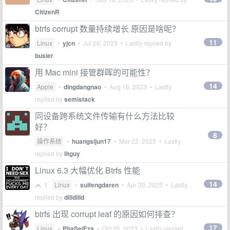
CitizenR
btrfs corrupt 数量持续增长 原因是啥呢？
11
Linux
•
yjcn
•
Jul 26, 2023
• Lastly replied by
busier
用 Mac mini 接管群晖的可能性？
14
Apple
•
dingdangnao
•
Aug 16, 2023
• Lastly
replied by
semistack
同设备跨系统文件传输有什么方法比较
好？
8
操作系统
•
huangsijun17
•
Mar 22, 2023
• Lastly
replied by
litguy
Linux 6.3 大幅优化 Btrfs 性能
14
1
Linux
•
suifengdaren
•
Apr 30, 2025
• Lastly
replied by
dilidilid
btrfs 出现 corrupt leaf 的原因如何排查？
17
Linux
•
PhaSelEza
•
Oct 25, 2023
• Lastly replied