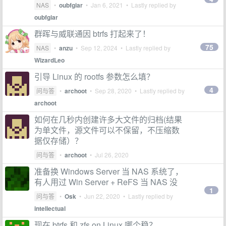
NAS
•
oubfgiar
•
Jan 6, 2021
• Lastly replied by
oubfgiar
群晖与威联通因 btrfs 打起来了！
75
NAS
•
anzu
•
Sep 12, 2024
• Lastly replied by
WizardLeo
引导 Linux 的 rootfs 参数怎么填？
4
问与答
•
archoot
•
Sep 28, 2020
• Lastly replied by
archoot
如何在几秒内创建许多大文件的归档(结果
为单文件，源文件可以不保留，不压缩数
据仅存储）？
问与答
•
archoot
•
Jul 26, 2020
准备换 Windows Server 当 NAS 系统了，
有人用过 Win Server + ReFS 当 NAS 没
1
问与答
•
Osk
•
Jun 22, 2020
• Lastly replied by
intellectual
现在 btrfs 和 zfs on Linux 哪个稳？