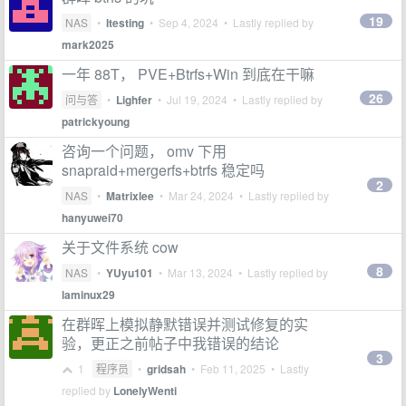
19
NAS
•
Itesting
•
Sep 4, 2024
• Lastly replied by
mark2025
一年 88T， PVE+Btrfs+Win 到底在干嘛
26
问与答
•
Lighfer
•
Jul 19, 2024
• Lastly replied by
patrickyoung
咨询一个问题， omv 下用
snapraid+mergerfs+btrfs 稳定吗
2
NAS
•
Matrixlee
•
Mar 24, 2024
• Lastly replied by
hanyuwei70
关于文件系统 cow
8
NAS
•
YUyu101
•
Mar 13, 2024
• Lastly replied by
laminux29
在群晖上模拟静默错误并测试修复的实
验，更正之前帖子中我错误的结论
3
1
程序员
•
gridsah
•
Feb 11, 2025
• Lastly
replied by
LonelyWenti