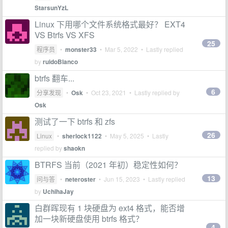
StarsunYzL
Linux 下用哪个文件系统格式最好？ EXT4
VS Btrfs VS XFS
25
程序员
•
monster33
•
Mar 5, 2022
• Lastly replied
by
ruidoBlanco
btrfs 翻车...
6
分享发现
•
Osk
•
Oct 23, 2021
• Lastly replied by
Osk
测试了一下 btrfs 和 zfs
26
Linux
•
sherlock1122
•
May 5, 2025
• Lastly
replied by
shaokn
BTRFS 当前（2021 年初）稳定性如何？
13
问与答
•
neteroster
•
Jun 15, 2023
• Lastly replied
by
UchihaJay
白群晖现有 1 块硬盘为 ext4 格式，能否增
加一块新硬盘使用 btrfs 格式？
4