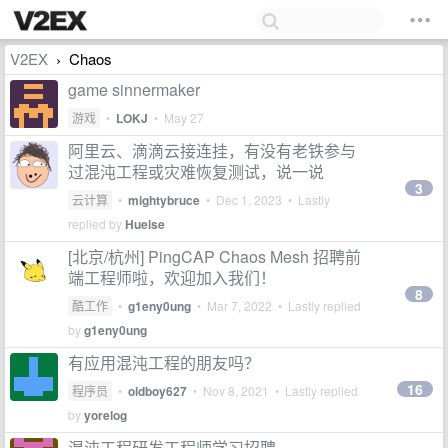
V2EX
Chaos
›
game sinnermaker
游戏
•
LOKJ
•
May 27
阿里云、滴滴云接连挂，有没有老铁参与
过混沌工程或灾难恢复测试，说一说
3
云计算
•
mightybruce
•
Dec 1, 2023
• Lastly
replied by
Huelse
[北京/杭州] PingCAP Chaos Mesh 招聘前
端工程师啦，欢迎加入我们！
8
酷工作
•
g1eny0ung
•
Mar 7, 2022
• Lastly replied
by
g1eny0ung
有应用混沌工程的朋友吗？
16
程序员
•
oldboy627
•
Nov 8, 2021
• Lastly replied
by
yorelog
混沌工程研发工程师学习招聘