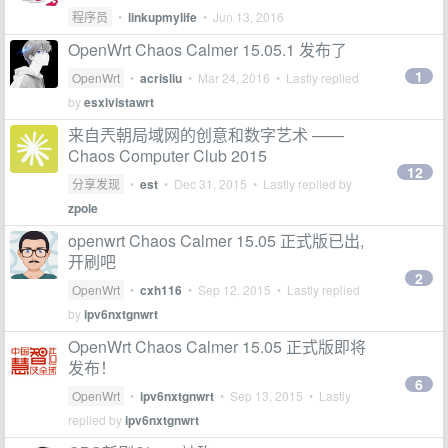
程序员
•
linkupmylife
•
Jun 13, 2016
OpenWrt Chaos Calmer 15.05.1 发布了
1
OpenWrt
•
acrisliu
•
Mar 24, 2016
• Lastly replied
by
esxivistawrt
来自兲朝局域网的创意和数字艺术 ——
Chaos Computer Club 2015
12
分享发现
•
est
•
Dec 31, 2015
• Lastly replied by
zpole
openwrt Chaos Calmer 15.05 正式版已出,
开刷吧
2
OpenWrt
•
cxh116
•
Sep 12, 2015
• Lastly replied
by
ipv6nxtgnwrt
OpenWrt Chaos Calmer 15.05 正式版即将
发布！
6
OpenWrt
•
ipv6nxtgnwrt
•
Sep 13, 2015
• Lastly
replied by
ipv6nxtgnwrt