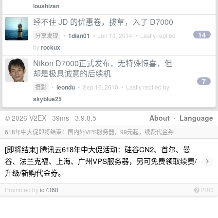
loushizan
经不住 JD 的优惠卷，拔草，入了 D7000
14
分享发现
•
1dian01
•
Jun 13, 2014
• Lastly replied
by
rockux
Nikon D7000正式发布，无特殊惊喜，但
却是极具诚意的后续机
7
摄影
•
leondu
•
Sep 16, 2010
• Lastly replied by
skyblue25
© 2026 V2EX · 39ms · 3.9.8.5
About
·
Language
618年中大促即将结束：国内外VPS服务器，99元起，续费代金券
[即将结束] 腾讯云618年中大促活动：硅谷CN2、首尔、曼
›
谷、法兰克福、上海、广州VPS服务器，另可免费领取续费/
升级/新购代金券。
Promoted by
id7368
PRO