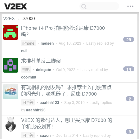
V2EX
D7000
›
iPhone 14 Pro 拍照能秒杀尼康 D7000
吗？
29
iPhone
•
meisen
•
Aug 10, 2023
• Lastly replied by
nuII
求推荐单反三脚架
14
摄影
•
delegate
•
Oct 9, 2022
• Lastly replied by
coolmint
有玩相机的朋友吗？ 求推荐个入门便宜点
的闪光灯，老机器了，尼康 D7000
2
问与答
•
aaahhh123
•
Sep 3, 2019
• Lastly replied
by
aaahhh123
V2EX 的数码达人，哪里买尼康 D7000 的
单机比较划算！
9
问与答
•
saxon
•
Dec 12, 2014
• Lastly replied by