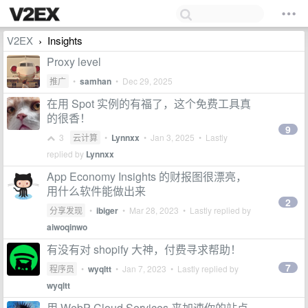
V2EX
Insights
›
Proxy level
推广
•
samhan
•
Dec 29, 2025
在用 Spot 实例的有福了，这个免费工具真
的很香！
9
3
云计算
•
Lynnxx
•
Jan 3, 2025
• Lastly
replied by
Lynnxx
App Economy Insights 的财报图很漂亮，
用什么软件能做出来
2
分享发现
•
ibiger
•
Mar 28, 2023
• Lastly replied by
aiwoqinwo
有没有对 shopify 大神，付费寻求帮助！
7
程序员
•
wyqltt
•
Jan 7, 2023
• Lastly replied by
wyqltt
用 WebP Cloud Services 来加速你的站点