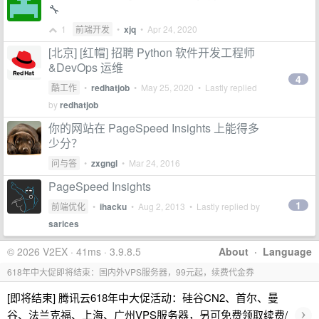
🔧
1
前端开发
•
xjq
•
Apr 24, 2020
[北京] [红帽] 招聘 Python 软件开发工程师
&DevOps 运维
4
酷工作
•
redhatjob
•
May 25, 2020
• Lastly replied
by
redhatjob
你的网站在 PageSpeed Insights 上能得多
少分？
问与答
•
zxgngl
•
Mar 24, 2016
PageSpeed Insights
1
前端优化
•
ihacku
•
Aug 2, 2013
• Lastly replied by
sarices
© 2026 V2EX · 41ms · 3.9.8.5
About
·
Language
618年中大促即将结束：国内外VPS服务器，99元起，续费代金券
[即将结束] 腾讯云618年中大促活动：硅谷CN2、首尔、曼
›
谷、法兰克福、上海、广州VPS服务器，另可免费领取续费/