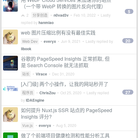
（一个带 WebP 转换的图片反向代理）
5
2
分享创造
•
n0vad3v
•
Feb 10, 2022
• Lastly
replied by
hanmiao
web 图片压缩比例有没有最佳实践
20
Web Dev
•
everyx
•
Jun 9, 2021
• Lastly replied by
libook
谷歌的 PageSpeed Insights 正常抓取, 但
是 Search Console 就无法抓取
站长
•
Virace
•
Dec 31, 2020
[入门级] 两个小操作，让我的网站秒开了
27
程序员
•
ChrisZou
•
Oct 25, 2020
• Lastly replied
by
IDAEngine
如何提升 Nuxt.js SSR 站点的 PageSpeed
Insights 评分?
Vue.js
•
everyx
•
Aug 5, 2020
做了个前端项目健康检测和性能分析工具