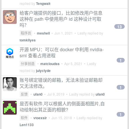
replied by
Tengwait
给客户端提供的接口，比如修改用户信息
这种在 path 中使用用户 id 这种设计可取
吗？
13
程序员
•
meshell
•
Jun 1, 2021
• Lastly replied by
tomkliyes
开源 MPU：可以在 docker 中利用 nvidia-
smi 查看占用进程
1
分享创造
•
matcloudss
•
Apr 5, 2021
• Lastly
replied by
julyclyde
账号绑定错误的邮箱，无法未验证邮箱却
又无法修改。
1
反馈
•
ufan0
•
Jul 9, 2019
• Lastly replied by
ufan0
是否有软件,可以根据人的侧面面相图片,自
动绘制出其正面的相貌?
1
软件
•
vtoexsir
•
Jun 15, 2018
• Lastly replied by
Len1133