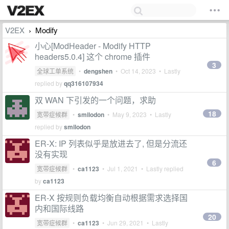
V2EX
Modify
›
小心[ModHeader - Modify HTTP
headers5.0.4] 这个 chrome 插件
3
全球工单系统
•
dengshen
•
Oct 14, 2023
• Lastly
replied by
qq316107934
双 WAN 下引发的一个问题，求助
18
宽带症候群
•
smilodon
•
May 9, 2023
• Lastly
replied by
smilodon
ER-X: IP 列表似乎是放进去了, 但是分流还
没有实现
6
宽带症候群
•
ca1123
•
Jul 1, 2021
• Lastly replied
by
ca1123
ER-X 按规则负载均衡自动根据需求选择国
内和国际线路
20
宽带症候群
•
ca1123
•
Jun 29, 2021
• Lastly