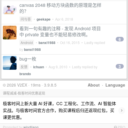
canvas 2048 移动方块函数的原理是怎样
的？
问与答
•
geekape
•
Apr 6, 2018
看到一句有趣的注释 - 发现 Android 项目
中 private 变量也不能轻易修改啊。
6
Android
•
banxi1988
•
Oct 16, 2015
• Lastly replied
by
banxi1988
bug一枚
3
反馈
•
ichuan
•
Aug 9, 2010
• Lastly replied by
brando
© 2026 V2EX · 19ms · 3.9.8.5
About
·
Language
课程减减-极客时间优惠返现
极客时间上新大量 AI 好课，CC 工程化、工作流、AI 智能体
›
实战。与极客时间官方合作，购买课程后归还返现红包，买
课更优惠。
Promoted by
windliang
PRO