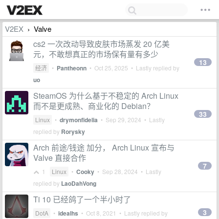
V2EX
Valve
›
cs2 一次改动导致皮肤市场蒸发 20 亿美
元，不敢想真正的市场保有量有多少
13
经济
•
Pantheonn
•
Oct 25, 2025
• Lastly replied by
uo
SteamOS 为什么基于不稳定的 Arch Linux
而不是更成熟、商业化的 Debian？
33
Linux
•
drymonfidelia
•
Sep 29, 2024
• Lastly
replied by
Rorysky
Arch 前途/钱途 加分， Arch Linux 宣布与
Valve 直接合作
7
1
Linux
•
Cooky
•
Sep 28, 2024
• Lastly
replied by
LaoDahVong
Ti 10 已经鸽了一个半小时了
3
DotA
•
idealhs
•
Oct 8, 2021
• Lastly replied by