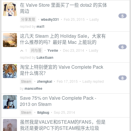
在 Valve Store 里面买了一些 dota2 的实体
周边
5
分享发现
•
wbsdty331
•
Feb 25, 2015
• Lastly
replied by
mxi1
这几天 Steam 上的 Holiday Sale，大家有
什么推荐的吗？最好是 Mac 上能玩的
6
1
问与答
•
Yvette
•
Dec 23, 2014
• Lastly
replied by
LukeXuan
淘宝上特别便宜的 Valve Complete Pack
是什么情况？
8
Steam
•
zhengkai
•
Feb 17, 2015
• Lastly replied
by
mancoffee
Save 75% on Valve Complete Pack -
2013 on Steam
Steam
•
ibigbug
•
Sep 25, 2014
虽然我是VALVE和STEAM的FANS，但是
我还是要说PC下的STEAM程序太垃圾