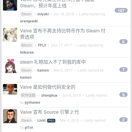
Steam，预计年底上线
107
Steam
•
miyuki
•
Jun 16, 2018
• Lastly replied by
orangeade
Valve 宣布不再支持比特币作为 Steam 付
费选项
6
Bitcoin
•
FFLY
•
Dec 17, 2017
• Lastly replied by
feikaras
steam 礼物加入不了到我的库中
7
Steam
•
kamen
•
Mar 2, 2017
• Lastly replied by
kamen
Valve 是如何做代码安全的
9
职场话题
•
zhonghua
•
Jun 8, 2015
• Lastly replied
by
pythonee
Valve 宣布 Source 引擎 2 代
2
Steam
•
Livid
•
Mar 4, 2015
• Lastly replied
PRO
by
pi1ot