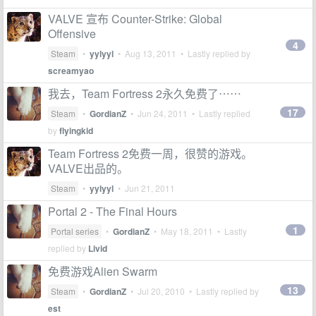
VALVE 宣布 Counter-Strike: Global
Offensive
4
Steam
•
yylyyl
•
Aug 13, 2011
• Lastly replied by
screamyao
我去，Team Fortress 2永久免费了⋯⋯
17
Steam
•
GordianZ
•
Jun 24, 2011
• Lastly replied
by
flyingkid
Team Fortress 2免费一周，很赞的游戏。
VALVE出品的。
Steam
•
yylyyl
•
Jun 21, 2011
Portal 2 - The Final Hours
1
Portal series
•
GordianZ
•
May 18, 2011
• Lastly
replied by
Livid
免费游戏Alien Swarm
13
Steam
•
GordianZ
•
Jul 20, 2010
• Lastly replied by
est