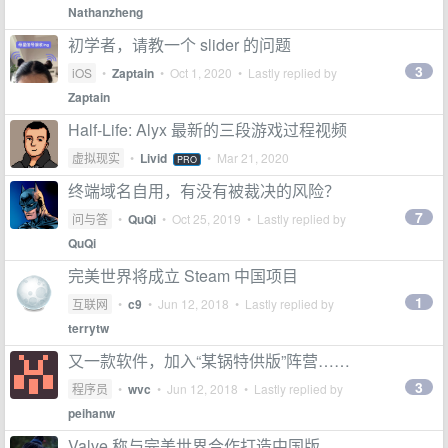
Nathanzheng
初学者，请教一个 slider 的问题
3
iOS
•
Zaptain
•
Oct 1, 2020
• Lastly replied by
Zaptain
Half-Life: Alyx 最新的三段游戏过程视频
虚拟现实
•
Livid
•
Mar 21, 2020
PRO
终端域名自用，有没有被裁决的风险？
7
问与答
•
QuQi
•
Oct 25, 2019
• Lastly replied by
QuQi
完美世界将成立 Steam 中国项目
1
互联网
•
c9
•
Jun 12, 2018
• Lastly replied by
terrytw
又一款软件，加入“某锅特供版”阵营……
3
程序员
•
wvc
•
Jun 12, 2018
• Lastly replied by
peihanw
Valve 称与完美世界合作打造中国版