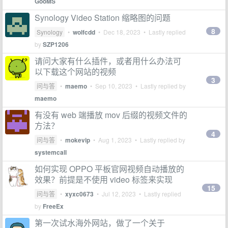
GooMS
Synology Video Station 缩略图的问题
8
Synology
•
wolfcdd
•
Dec 18, 2023
• Lastly replied
by
SZP1206
请问大家有什么插件，或者用什么办法可
以下载这个网站的视频
3
问与答
•
maemo
•
Sep 10, 2023
• Lastly replied by
maemo
有没有 web 端播放 mov 后缀的视频文件的
方法？
4
问与答
•
mokevip
•
Aug 1, 2023
• Lastly replied by
systemcall
如何实现 OPPO 平板官网视频自动播放的
效果？前提是不使用 video 标签来实现
15
问与答
•
xyxc0673
•
Jul 12, 2023
• Lastly replied
by
FreeEx
第一次试水海外网站，做了一个关于