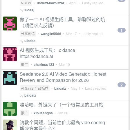
NSFW
•
usVexMownCzar
•
Apr 3
• Lastly replied
by
lucasj
做了一个 AI 视频生成工具，聊聊踩过的坑
（顺便求点反馈）
1
分享创造
•
wanglin5566
•
Mar 17
• Lastly replied
by
uibobo
AI 视频生成工具： c dance
https://cdance.ai
推广
•
charless123
•
Mar 10
Seedance 2.0 AI Video Generator: Honest
Review and Comparison for 2026
2
AI SaaS 产品推荐
•
baicaix
•
May 1
• Lastly replied
by
baicaix
哇哈哈，外链来了（一个很常见的工具站
推广
•
xibusangna
•
Jan 26
请教个问题，当前性价比最高 vide coding
解决方案是什么？