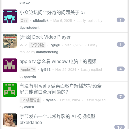
kuawo
小众论坛问个好奇的问题关于 c++
1
C++
•
slideclick
•
Mar 6, 2025
• Lastly replied by
tigerstudent
[开源] Dock Video Player
1
2
分享创造
•
7gugu
•
Mar 6, 2025
• Lastly
replied by
dandycheung
apple tv 怎么看 window 电脑上的视频
4
Apple TV
•
jyl613
•
Nov 25, 2024
• Lastly replied
by
qgewfg
有没有用 wails 做桌面客户端播放视频全
屏只能窗口全屏问题的？
7
Go 编程语言
•
dyllen
•
Oct 23, 2024
• Lastly replied
by
dyllen
字节发布一个非常炸裂的 AI 视频模型
pixeldance
16