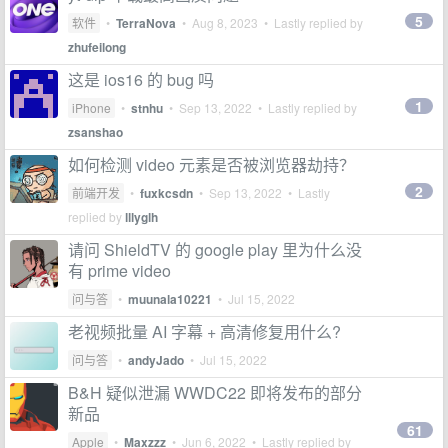
5
软件
•
TerraNova
•
Aug 8, 2023
• Lastly replied by
zhufeilong
这是 ios16 的 bug 吗
1
iPhone
•
stnhu
•
Sep 13, 2022
• Lastly replied by
zsanshao
如何检测 video 元素是否被浏览器劫持？
2
前端开发
•
fuxkcsdn
•
Sep 13, 2022
• Lastly
replied by
lllyglh
请问 ShieldTV 的 google play 里为什么没
有 prime video
问与答
•
muunala10221
•
Jul 15, 2022
老视频批量 AI 字幕 + 高清修复用什么?
问与答
•
andyJado
•
Jul 15, 2022
B&H 疑似泄漏 WWDC22 即将发布的部分
新品
61
Apple
•
Maxzzz
•
Jun 6, 2022
• Lastly replied by