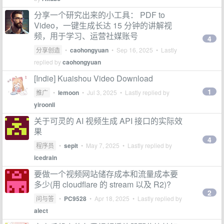
分享一个研究出来的小工具： PDF to
Video，一键生成长达 15 分钟的讲解视
频，用于学习、运营社媒账号
4
分享创造
•
caohongyuan
•
Sep 16, 2025
• Lastly
replied by
caohongyuan
[Indie] Kuaishou Video Download
1
推广
•
lemoon
•
Jul 3, 2025
• Lastly replied by
yiroonli
关于可灵的 AI 视频生成 API 接口的实际效
果
4
程序员
•
sepit
•
May 7, 2025
• Lastly replied by
icedrain
要做一个视频网站储存成本和流量成本要
多少(用 cloudflare 的 stream 以及 R2)?
2
问与答
•
PC9528
•
Apr 18, 2025
• Lastly replied by
alect