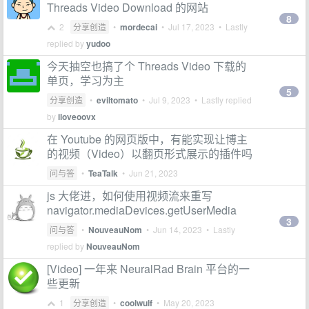
Threads Video Download 的网站
8
2
分享创造
•
mordecai
•
Jul 17, 2023
• Lastly
replied by
yudoo
今天抽空也搞了个 Threads Video 下载的
单页，学习为主
5
分享创造
•
eviltomato
•
Jul 9, 2023
• Lastly replied
by
iloveoovx
在 Youtube 的网页版中，有能实现让博主
的视频（Video）以翻页形式展示的插件吗
问与答
•
TeaTalk
•
Jun 21, 2023
js 大佬进，如何使用视频流来重写
navigator.mediaDevices.getUserMedia
3
问与答
•
NouveauNom
•
Jun 14, 2023
• Lastly
replied by
NouveauNom
[Video] 一年来 NeuralRad Brain 平台的一
些更新
1
分享创造
•
coolwulf
•
May 20, 2023