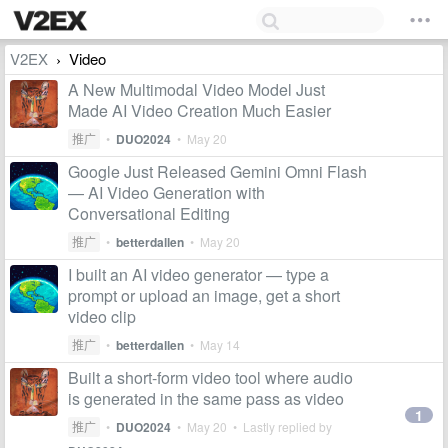
V2EX
Video
›
A New Multimodal Video Model Just
Made AI Video Creation Much Easier
推广
•
DUO2024
•
May 20
Google Just Released Gemini Omni Flash
— AI Video Generation with
Conversational Editing
推广
•
betterdallen
•
May 20
I built an AI video generator — type a
prompt or upload an image, get a short
video clip
推广
•
betterdallen
•
May 14
Built a short-form video tool where audio
is generated in the same pass as video
1
推广
•
DUO2024
•
May 20
• Lastly replied by