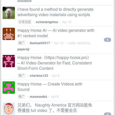
DUO2024
I have found a method to directly generate
advertising video materials using scripts
分享创造
•
echoxiangzhou
•
Apr 16
Happy Horse AI — AI video generator with
#1 ranked model
1
推广
•
liushuai44317
•
Apr 12
• Lastly replied by
paparaji
Happy Horse（https://happy-horse.pro）
– AI Video Generator for Fast, Consistent
Short-Form Content
推广
•
charless123
•
Apr 8
Happy Horse — Create Videos with
Sound
推广
•
maomaolkd
•
Apr 8
兄弟们， Naughty America 官方网站能免
费播放 full video 了，不需要会员
4