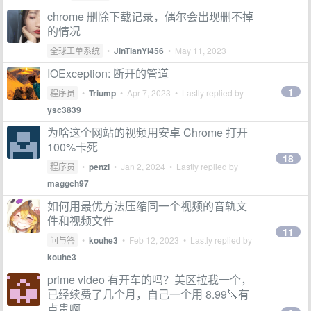
chrome 删除下载记录，偶尔会出现删不掉
的情况
全球工单系统
•
JinTianYi456
•
May 11, 2023
IOException: 断开的管道
1
程序员
•
Triump
•
Apr 7, 2023
• Lastly replied by
ysc3839
为啥这个网站的视频用安卓 Chrome 打开
100%卡死
18
程序员
•
penzi
•
Jan 2, 2024
• Lastly replied by
maggch97
如何用最优方法压缩同一个视频的音轨文
件和视频文件
11
问与答
•
kouhe3
•
Feb 12, 2023
• Lastly replied by
kouhe3
prime video 有开车的吗？美区拉我一个，
已经续费了几个月，自己一个用 8.99🔪有
点贵啊