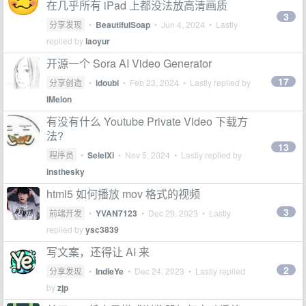
在几乎所有 iPad 上都没法放高清画质
3
分享发现
•
BeautifulSoap
•
Jun 4, 2024
• Lastly
replied by
laoyur
开源一个 Sora AI Video Generator
17
分享创造
•
idoubi
•
Feb 23, 2024
• Lastly replied by
IMelon
有没有什么 Youtube Private Video 下载方
法?
13
程序员
•
SeleiXi
•
Nov 5, 2024
• Lastly replied by
insthesky
html5 如何播放 mov 格式的视频
3
前端开发
•
YVAN7123
•
Dec 29, 2023
• Lastly
replied by
ysc3839
写文案，还得让 AI 来
2
分享发现
•
IndieYe
•
Dec 24, 2023
• Lastly replied
by
zjp