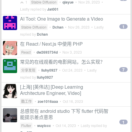
1
Stable Diffusion
•
qiayue
•
Nov 26, 2023
•
Lastly replied by
Jat001
AI Tool: One Image to Generate a Video
1
Stable Diffusion
•
Dchan
•
Nov 26, 2023
• Lastly
replied by
Dchan
在 React / Next.js 中使用 PHP
React
•
dw2693734d
•
Nov 3, 2023
常见的在线观看的电影网站，怎么实现？
7
分享发现
•
liuhy0927
•
Oct 24, 2023
• Lastly
replied by
liuhy0927
[上海] [英伟达] [Deep Learning
Architecture Engineer, Video]
酷工作
•
zoe1016aaa
•
Oct 16, 2023
总感觉在 android studio 下写 flutter 代码智
能提示差点意思
1
Flutter
•
wuyiccc
•
Oct 14, 2023
• Lastly replied by