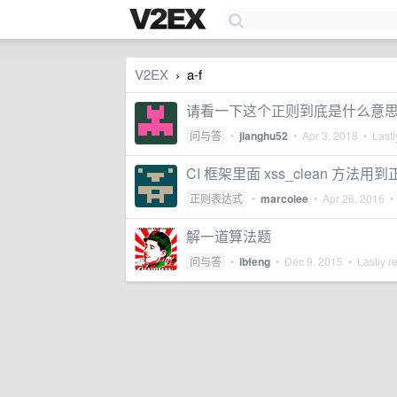
V2EX
a-f
›
请看一下这个正则到底是什么意
问与答
•
jianghu52
•
Apr 3, 2018
• Lastl
CI 框架里面 xss_clean 方法
正则表达式
•
marcolee
•
Apr 26, 2016
• 
解一道算法题
问与答
•
lbfeng
•
Dec 9, 2015
• Lastly r