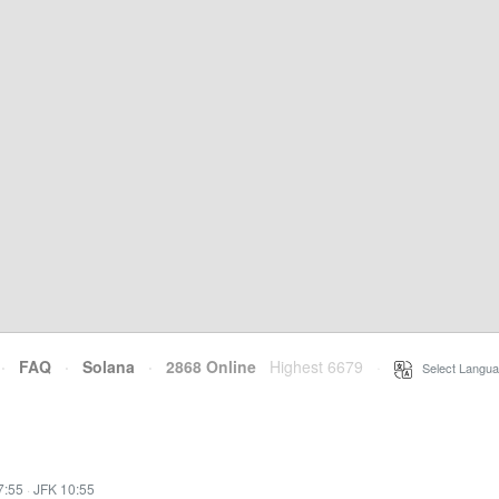
·
FAQ
·
Solana
·
2868 Online
Highest 6679
·
Select Langua
7:55
·
JFK 10:55