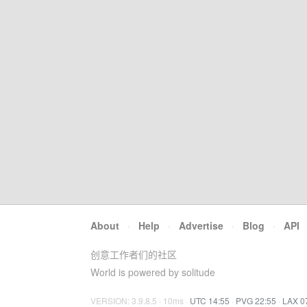
About
·
Help
·
Advertise
·
Blog
·
API
创意工作者们的社区
World is powered by solitude
VERSION: 3.9.8.5 · 10ms ·
UTC 14:55
·
PVG 22:55
·
LAX 0