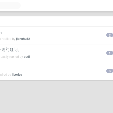
思。
2
y replied by
jianghu52
用到正则的疑问。
1
Lastly replied by
audi
6
eplied by
liberize