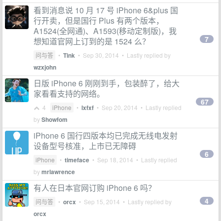
看到消息说 10 月 17 号 iPhone 6&plus 国
行开卖，但是国行 Plus 有两个版本，
A1524(全网通)、A1593(移动定制版)，我
7
想知道官网上订到的是 1524 么？
问与答
•
Tink
•
Sep 30, 2014
• Lastly replied by
wzxjohn
日版 iPhone 6 刚刚到手，包装醉了，给大
家看看支持的网络。
67
4
iPhone
•
lxfxf
•
Sep 20, 2014
• Lastly replied
by
Showfom
iPhone 6 国行四版本均已完成无线电发射
设备型号核准，上市已无障碍
6
iPhone
•
timeface
•
Sep 18, 2014
• Lastly replied
by
mrlawrence
有人在日本官网订购 iPhone 6 吗？
4
问与答
•
orcx
•
Sep 15, 2014
• Lastly replied by
orcx