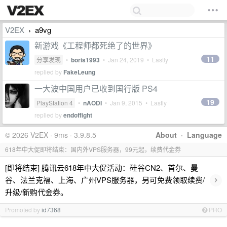
V2EX
a9vg
›
新游戏《工程师都死绝了的世界》
11
分享发现
•
boris1993
•
Jan 24, 2019
• Lastly
replied by
FakeLeung
一大波中国用户已收到国行版 PS4
19
PlayStation 4
•
nAODI
•
Jan 9, 2015
• Lastly
replied by
endoffight
© 2026 V2EX · 9ms · 3.9.8.5
About
·
Language
618年中大促即将结束：国内外VPS服务器，99元起，续费代金券
[即将结束] 腾讯云618年中大促活动：硅谷CN2、首尔、曼
›
谷、法兰克福、上海、广州VPS服务器，另可免费领取续费/
升级/新购代金券。
Promoted by
id7368
PRO