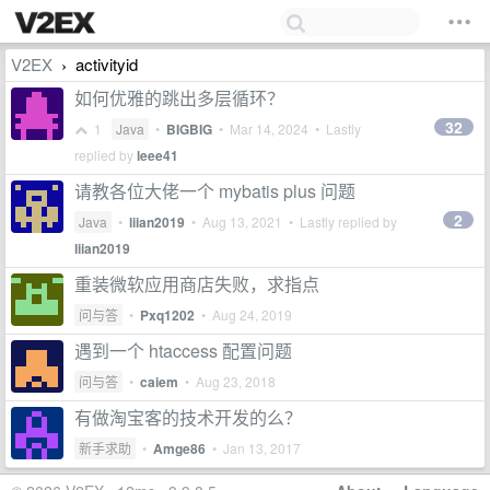
V2EX
activityid
›
如何优雅的跳出多层循环？
32
1
Java
•
BIGBIG
•
Mar 14, 2024
• Lastly
replied by
leee41
请教各位大佬一个 mybatis plus 问题
2
Java
•
liian2019
•
Aug 13, 2021
• Lastly replied by
liian2019
重装微软应用商店失败，求指点
问与答
•
Pxq1202
•
Aug 24, 2019
遇到一个 htaccess 配置问题
问与答
•
caiem
•
Aug 23, 2018
有做淘宝客的技术开发的么？
新手求助
•
Amge86
•
Jan 13, 2017