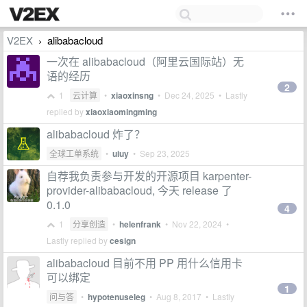
V2EX
alibabacloud
›
一次在 alibabacloud（阿里云国际站）无
语的经历
2
1
云计算
•
xiaoxinsng
•
Dec 24, 2025
• Lastly
replied by
xiaoxiaomingming
alibabacloud 炸了？
全球工单系统
•
uiuy
•
Sep 23, 2025
自荐我负责参与开发的开源项目 karpenter-
provider-alibabacloud, 今天 release 了
0.1.0
4
1
分享创造
•
helenfrank
•
Nov 22, 2024
•
Lastly replied by
cesign
alibabacloud 目前不用 PP 用什么信用卡
可以绑定
1
问与答
•
hypotenuseleg
•
Aug 8, 2017
• Lastly