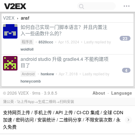
V2EX
ansf
›
如何自己实现一门脚本语言？并且内置注
入一些函数什么的？
23
程序员
•
8520ccc
•
Apr 15, 2024
• Lastly replied by
woldfoll
android studio 升级 gradle4.4 不能构建项
目了
4
Android
•
honkew
•
Apr 7, 2018
• Lastly replied by
honeycomb
© 2026 V2EX · 9ms · 3.9.8.5
About
·
Language
蒲公英 - 🚀上传App→生成二维码→扫码安装
支持网页上传 / 手机上传 / API 上传 / CI-CD 集成 / 全球 CDN
›
加速 / 密码访问 / 安装统计 / 二维码分享 / 不限安装次数 / 永
久免费