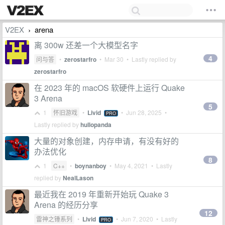
V2EX
arena
›
离 300w 还差一个大模型名字
4
问与答
•
zerostarfro
•
Mar 30
• Lastly replied by
zerostarfro
在 2023 年的 macOS 软硬件上运行 Quake
3 Arena
5
1
怀旧游戏
•
Livid
•
Jun 28, 2025
•
PRO
Lastly replied by
hullopanda
大量的对象创建，内存申请，有没有好的
办法优化
8
1
C++
•
boynanboy
•
May 4, 2021
• Lastly
replied by
NealLason
最近我在 2019 年重新开始玩 Quake 3
Arena 的经历分享
12
雷神之锤系列
•
Livid
•
Jun 7, 2020
• Lastly
PRO