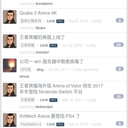
replied by
levelworm
Quake 3 Arena 4K
5
雷神之锤系列
•
Livid
•
Sep 8, 2019
• Lastly
PRO
replied by
likuku
王者荣耀的美服上线了
45
王者荣耀
•
Livid
•
Jun 22, 2018
• Lastly
PRO
replied by
anouser
公司一 win 服务器中勒索病毒了
8
问与答
•
zlfzy
•
Oct 30, 2017
• Lastly replied by
nfroot
王者荣耀海外版 Arena of Valor 将在 2017
年冬登陆 Nintendo Switch 平台
16
王者荣耀
•
Livid
•
Sep 16, 2017
• Lastly
PRO
replied by
beimenjun
AirMech Arena 要登陆 PS4 了
5
PlayStation 4
•
Livid
•
Nov 4, 2015
• Lastly
PRO