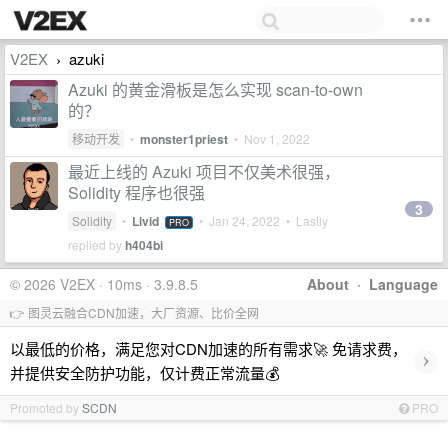
V2EX
azuki
›
Azuki 的黄金滑板是怎么实现 scan-to-own
的？
移动开发
•
monster1priest
•
Nov 1, 2022
最近上线的 Azuki 项目不仅美术很强，
Solidity 程序也很强
3
Solidity
•
Livid
•
Jan 24, 2022
• Lastly
PRO
replied by
h404bi
© 2026 V2EX · 10ms · 3.9.8.5
About
·
Language
👉 图灵云融合CDN加速，大厂资源、比价全网
以最低的价格，满足您对CDN加速的所有需求🚀 免请求费，
›
并提供安全防护功能，仅计费正常流量💰
Promoted by
SCDN
PRO