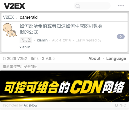
V2EX
cameraid
›
如何反哈希值或者知道如何生成随机数类
似的公式
2
问与答
•
xianlin
•
Aug 4, 2016
• Lastly replied by
xianlin
© 2026 V2EX · 8ms · 3.9.8.5
About
·
Language
重新掌控应用安全加速
Promoted by
AxisNow
PRO