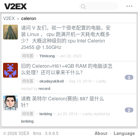
V2EX
celeron
›
请问 V 友们，就一个很老配置的电脑，安
装 Linux ， cpu 跑满开机一天耗电大概多
少？ 大概这种级别的 cpu Intel Celeron
J3455 @ 1.50GHz
问与答
•
Yimkong
•
Jan 22, 2022
旧的 Celeron+H61+4GB RAM 的电脑该怎
么处理？还可以拿来干什么？
3
问与答
•
okudayukiko0
•
Sep 13, 2019
• Lastly
replied by
record
请教 英特尔 Celeron(赛扬) 887 是什么
针？
2
问与答
•
lanbing
•
Jul 24, 2014
• Lastly replied by
lanbing
© 2026 V2EX · 8ms · 3.9.8.5
About
·
Language