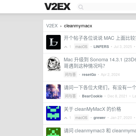
V2EX
cleanmymacx
›
开个帖子各位说说 MAC 上面比
1
macOS
•
LiNFERS
•
Jul 3, 2025
• 
Mac 升级到 Sonoma 14.3.1 
哥遇到这种情况吗？
问与答
•
resetGo
•
Apr 2, 2024
请问一下各位大佬们，有没有一个 a
问与答
•
BearCookie
•
Dec 8, 2021
• La
关于 cleanMyMacX 的价格
1
macOS
•
grewer
•
Jan 27, 2020
• 
请问 cleanmymac3 和 cleanm