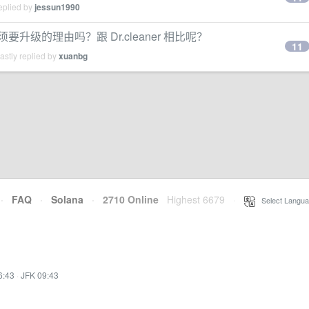
eplied by
jessun1990
必须要升级的理由吗？跟 Dr.cleaner 相比呢？
11
stly replied by
xuanbg
·
FAQ
·
Solana
·
2710 Online
Highest 6679
·
Select Langua
6:43
·
JFK 09:43