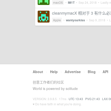
macOS
•
IM1T
•
Sep 24, 2018
• Lastly r
cleanmymacX 相对于 3 有什么
Apple
•
wantyourkiss
•
Sep 9, 2018
• La
About
·
Help
·
Advertise
·
Blog
·
API
创意工作者们的社区
World is powered by solitude
VERSION: 3.9.8.5 · 17ms ·
UTC 13:43
·
PVG 21:43
·
LAX 0
♥ Do have faith in what you're doing.