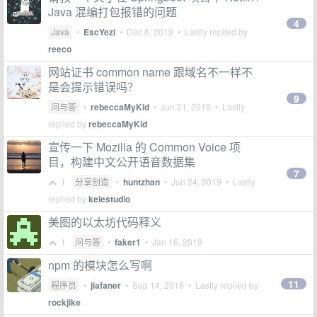
Java 混编打包报错的问题
4
Java
•
EscYezi
•
Dec 6, 2019
• Lastly replied by
reeco
网站证书 common name 跟域名不一样不
是会提示错误吗？
9
问与答
•
rebeccaMyKid
•
Jun 21, 2019
• Lastly
replied by
rebeccaMyKid
宣传一下 Mozilla 的 Common Voice 项
目，构建中文公开语音数据集
7
1
分享创造
•
huntzhan
•
Jun 24, 2019
• Lastly
replied by
kelestudio
美图的以太坊代码释义
1
问与答
•
faker1
•
Jan 16, 2019
npm 的模块怎么写啊
11
程序员
•
jiafaner
•
Sep 14, 2018
• Lastly replied by
rockjike