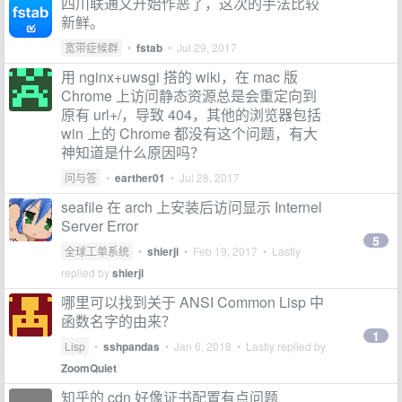
四川联通又开始作恶了，这次的手法比较
新鲜。
宽带症候群
•
fstab
•
Jul 29, 2017
用 nginx+uwsgi 搭的 wiki，在 mac 版
Chrome 上访问静态资源总是会重定向到
原有 url+/，导致 404，其他的浏览器包括
win 上的 Chrome 都没有这个问题，有大
神知道是什么原因吗？
问与答
•
earther01
•
Jul 28, 2017
seafile 在 arch 上安装后访问显示 Internel
Server Error
5
全球工单系统
•
shierji
•
Feb 19, 2017
• Lastly
replied by
shierji
哪里可以找到关于 ANSI Common Lisp 中
函数名字的由来？
1
Lisp
•
sshpandas
•
Jan 6, 2018
• Lastly replied by
ZoomQuiet
知乎的 cdn 好像证书配置有点问题