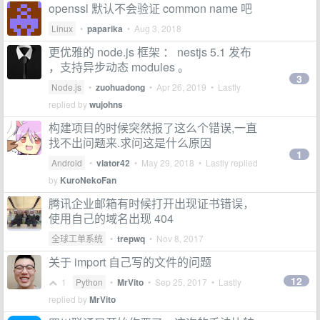
openssl 默认不会验证 common name 吧
Linux
•
paparika
•
Aug 3, 2018
更优雅的 node.js 框架 ： nestjs 5.1 发布
，支持异步动态 modules 。
3
Node.js
•
zuohuadong
•
Apr 26, 2019
• Lastly
replied by
wujohns
构建项目的时候突然报了这么个错误,一直
找不出问题来.求问这是什么原因
1
Android
•
viator42
•
May 29, 2018
• Lastly replied
by
KuroNekoFan
腾讯企业邮箱有时候打开出现证书错误，
使用自己的域名出现 404
全球工单系统
•
trepwq
•
Nov 8, 2017
关于 import 自己写的文件的问题
12
1
Python
•
MrVito
•
Sep 25, 2017
• Lastly
replied by
MrVito