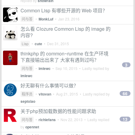
replied by
snowrain
Common Lisp 有哪些开源的 Web 项目？
问与答
•
MonkLuf
•
Jan 23, 2016
怎么看 Clozure Common Lisp 的 image 的
内容?
Lisp
•
cute
•
Dec 31, 2015
thinkphp 的 common~runtime 在生产环境
下直接输出出来了 大家有遇到过吗？
3
问与答
•
imlewc
•
Sep 10, 2015
• Lastly replied by
imlewc
好无聊有什么事情可以做？
66
程序员
•
vitovan
•
Aug 21, 2015
• Lastly replied by
septxiao
关于php预加载数据的性能问题求助
13
问与答
•
richiefans
•
Nov 22, 2013
• Lastly replied
by
opennet