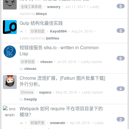
5
全球工单系统
•
sneezry
•
Jan 11, 2017
• Lastly
replied by
binsys
Gulp 结构化最佳实践
3
1
分享创造
•
Kayo5994
•
Aug 24, 2016
•
Lastly replied by
jostinsu
短链接服务 slks.io - written in Common
Lisp
6
分享创造
•
vitovan
•
Jul 20, 2016
• Lastly replied
by
vitovan
Chrome 流氓扩展，[Fatkun 图片批量下载]
外行分析。
4
Chrome
•
xspoco
•
May 20, 2016
• Lastly replied
by
freep2p
Webpack 如何 require 不在项目目录下的
模块？
2
1
前端开发
•
snowrain
•
Apr 26, 2016
• Lastly