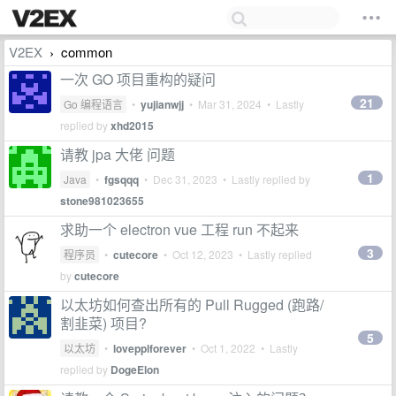
V2EX
common
›
一次 GO 项目重构的疑问
21
Go 编程语言
•
yujianwjj
•
Mar 31, 2024
• Lastly
replied by
xhd2015
请教 jpa 大佬 问题
1
Java
•
fgsqqq
•
Dec 31, 2023
• Lastly replied by
stone981023655
求助一个 electron vue 工程 run 不起来
3
程序员
•
cutecore
•
Oct 12, 2023
• Lastly replied
by
cutecore
以太坊如何查出所有的 Pull Rugged (跑路/
割韭菜) 项目?
5
以太坊
•
lovepplforever
•
Oct 1, 2022
• Lastly
replied by
DogeElon