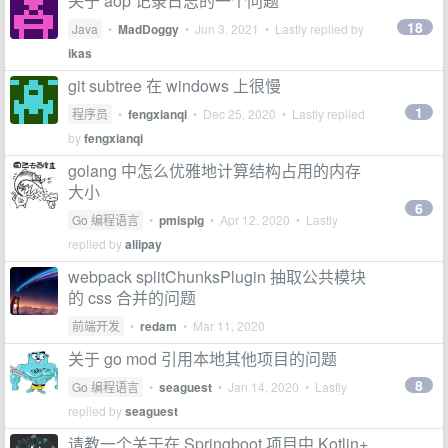
关于 aop 记录日志的一个问题
18
Java
•
MadDoggy
•
Jun 3, 2021
• Lastly replied by
ikas
git subtree 在 windows 上很慢
1
程序员
•
fengxianqi
•
Dec 25, 2020
• Lastly replied
by
fengxianqi
golang 中怎么优雅地计算结构占用的内存
大小
6
Go 编程语言
•
pmispig
•
Apr 12, 2020
• Lastly
replied by
aliipay
webpack splitChunksPlugin 抽取公共模块
的 css 合并的问题
前端开发
•
redam
•
Mar 11, 2020
关于 go mod 引用本地其他项目的问题
8
Go 编程语言
•
seaguest
•
Jan 14, 2020
• Lastly
replied by
seaguest
请教一个关于在 Springboot 项目中 Kotlin+