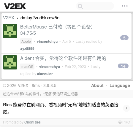
V2EX
dmluy2vudhkxdw5n
›
BetterMouse 已付款（等四个设备）
34.75/5
5
Apple
•
vincentchyu
•
Apr 5
• Lastly replied by
xyz8899
Aldent 合买，觉得这个软件还是有作用的
14
macOS
•
vincentchyu
•
Feb 22, 2023
• Lastly
replied by
alaneuler
© 2026 V2EX · 8ms · 3.9.8.5
About
·
Language
超适合V站和B站的插件，“无痛”英语环境生成器
Ries 能帮你在刷网页、看视频时“无痛”地增加适当的英语接
›
触。
Promoted by
OrionRies
PRO