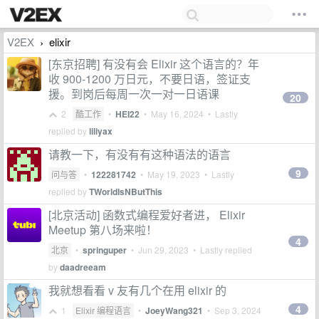
V2EX
elixir
›
[东京招聘] 有没有会 Elixir 这个语言的？年
收 900-1200 万日元，不要日语，签证支
援。到岗后每周一次一对一日语课
20
2
酷工作
•
HEI22
•
May 16, 2024
• Lastly
replied by
liliyax
请教一下，有没有有这种语法的语言
9
问与答
•
122281742
•
May 19, 2023
• Lastly
replied by
TWorldIsNButThis
[北京活动] 函数式编程爱好者进， Elixir
Meetup 第八场来啦！
4
北京
•
springuper
•
Jun 29, 2023
• Lastly replied
by
daadreeam
我就想看看 v 友有几个在用 elixir 的
4
1
Elixir 编程语言
•
JoeyWang321
•
Sep 3, 2024