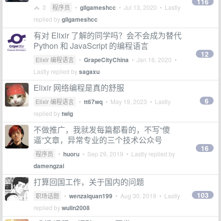
116
3
程序员
•
gilgameshcc
•
Jul 13, 2020
• Lastly
replied by
gilgameshcc
有对 Elixir 了解的同学吗？会不会成为替代
Python 和 JavaScript 的编程语言
12
Elixir 编程语言
•
GrapeCityChina
•
Jan 16, 2020
•
Lastly replied by
sagaxu
Elixir 网络编程是真的舒服
6
Elixir 编程语言
•
tt67wq
•
May 19, 2023
• Lastly
replied by
twig
不做推广，我就发每篇都看的，不写“傻
逼”文章，异常专业的三个技术公众号
16
程序员
•
huoru
•
Sep 29, 2019
• Lastly replied by
damengzai
打算回国工作，关于国内的问题
103
职场话题
•
wenzaiquan199
•
Aug 30, 2019
• Lastly
replied by
wulin2008