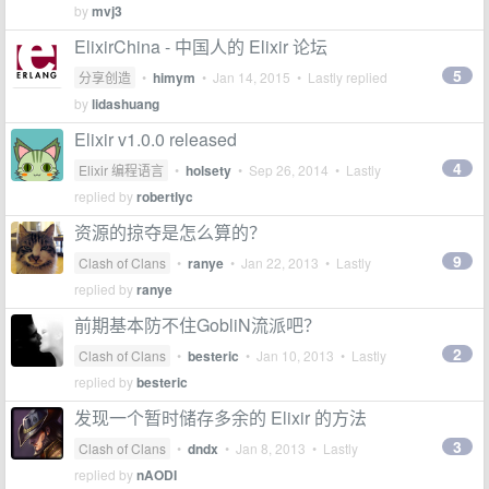
by
mvj3
ElixirChina - 中国人的 Elixir 论坛
5
分享创造
•
himym
•
Jan 14, 2015
• Lastly replied
by
lidashuang
Elixir v1.0.0 released
4
Elixir 编程语言
•
holsety
•
Sep 26, 2014
• Lastly
replied by
robertlyc
资源的掠夺是怎么算的？
9
Clash of Clans
•
ranye
•
Jan 22, 2013
• Lastly
replied by
ranye
前期基本防不住GobliN流派吧？
2
Clash of Clans
•
besteric
•
Jan 10, 2013
• Lastly
replied by
besteric
发现一个暂时储存多余的 Elixir 的方法
3
Clash of Clans
•
dndx
•
Jan 8, 2013
• Lastly
replied by
nAODI