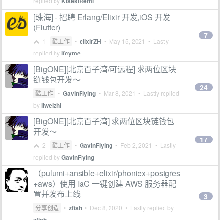
replied by
KisekiRemi
[珠海] - 招聘 Erlang/Elixir 开发,iOS 开发
(Flutter)
7
1
酷工作
•
elixirZH
•
May 15, 2021
• Lastly
replied by
lfcyme
[BigONE][北京百子湾/可远程] 求两位区块
链钱包开发～
24
酷工作
•
GavinFlying
•
Mar 8, 2021
• Lastly replied
by
liweizhi
[BigONE][北京百子湾] 求两位区块链钱包
开发～
17
2
酷工作
•
GavinFlying
•
Feb 2, 2021
• Lastly
replied by
GavinFlying
（pulumi+ansible+elixir/phoniex+postgres
+aws）使用 IaC 一键创建 AWS 服务器配
置并发布上线
3
分享创造
•
zfish
•
Dec 8, 2020
• Lastly replied by
zfish