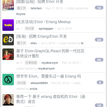
[成都/远程] - 招聘 Elixir 开发
10
酷工作
•
fahchen
•
Sep 17, 2019
• Lastly replied by
lfcyme
[北京活动] Elixir / Erlang Meetup
1
问与答
•
springuper
•
Jul 3, 2019
[珠海] - 招聘 Erlang/Elixir 开发
20
酷工作
•
elixc
•
Jul 3, 2019
• Lastly replied by
fx
基于 Elixir-GraphQL-React 的新一代社区
系统设计雏形
39
5
分享创造
•
mydearxym
•
Feb 16, 2019
•
Lastly replied by
mydearxym
想学学 Elixir，需要先过一遍 Erlang 吗
8
问与答
•
whoami9894
•
Nov 25, 2018
• Lastly
replied by
ericls
推荐一下 基于 erlang 虚拟机的 Elixir（函
数式）语言
19