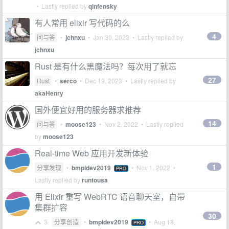
• Lastly replied by
qinfensky
有人常用 elixir 写代码的么
4
问与答
•
jchnxu
•
Jan 30, 2023
• Lastly replied by
jchnxu
Rust 是有什么黑魔法吗？每次用了就忘
27
Rust
•
serco
•
Dec 19, 2023
• Lastly replied by
akaHenry
国外便宜好用的服务器求推荐
14
问与答
•
moose123
•
Nov 2, 2022
• Lastly replied
by
moose123
Real-time Web 应用开发新体验
1
分享发现
•
bmpidev2019
•
Nov 1, 2022
•
PRO
Lastly replied by
runtousa
用 Elixir 重写 WebRTC 语音聊天室，自带
集群扩容
30
3
分享创造
•
bmpidev2019
•
Aug 18,
PRO