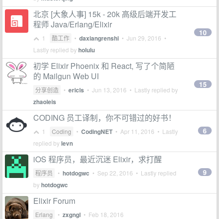
北京 [大象人事] 15k - 20k 高级后端开发工
程师 Java/Erlang/Elixir
10
1
酷工作
•
daxiangrenshi
•
Jun 29, 2016
•
Lastly replied by
holulu
初学 Elixir Phoenix 和 React, 写了个简陋
的 Mailgun Web UI
15
分享创造
•
ericls
•
Jun 13, 2016
• Lastly replied by
zhaoleis
CODING 员工译制，你不可错过的好书！
6
1
Coding
•
CodingNET
•
Apr 11, 2016
• Lastly
replied by
levn
iOS 程序员，最近沉迷 Elixir，求打醒
9
程序员
•
hotdogwc
•
Sep 22, 2016
• Lastly replied
by
hotdogwc
Elixir Forum
Erlang
•
zxgngl
•
Feb 18, 2016