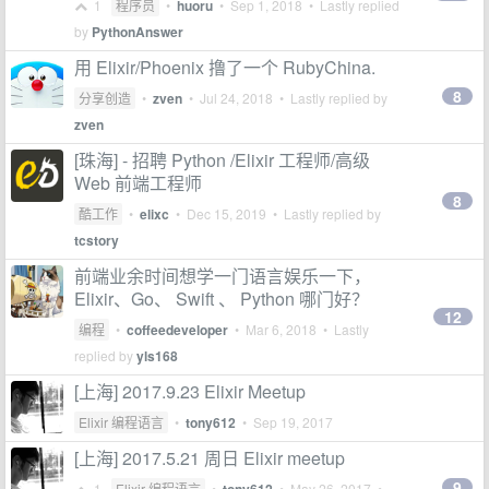
1
程序员
•
huoru
•
Sep 1, 2018
• Lastly replied
by
PythonAnswer
用 Elixir/Phoenix 撸了一个 RubyChina.
8
分享创造
•
zven
•
Jul 24, 2018
• Lastly replied by
zven
[珠海] - 招聘 Python /Elixir 工程师/高级
Web 前端工程师
8
酷工作
•
elixc
•
Dec 15, 2019
• Lastly replied by
tcstory
前端业余时间想学一门语言娱乐一下，
Elixir、Go、 Swift 、 Python 哪门好？
12
编程
•
coffeedeveloper
•
Mar 6, 2018
• Lastly
replied by
yls168
[上海] 2017.9.23 Elixir Meetup
Elixir 编程语言
•
tony612
•
Sep 19, 2017
[上海] 2017.5.21 周日 Elixir meetup
9
1
Elixir 编程语言
•
•
May 26, 2017
•