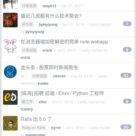
分享发现
•
tony612
•
Jan 21, 2017
最近几周都有什么技术聚会?
7
问与答
•
jiyinyiyong
•
Nov 21, 2016
• Lastly replied
by
jiyinyiyong
在浏览器端加密解密的简单 note webapp
6
分享创造
•
ericls
•
Oct 5, 2016
• Lastly replied by
ericls
金头条 - 股票即时新闻爬虫
41
1
分享创造
•
vitovan
•
Aug 24, 2016
• Lastly
replied by
kunee
[珠海] 招聘 前端 / Elixir / Python 工程师
9
酷工作
•
elixc
•
Oct 11, 2016
• Lastly replied by
tcstory
Rails 出 5.0 了
50
Ruby on Rails
•
kyrre
•
Jul 2, 2016
• Lastly replied
by
masterqing