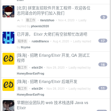
[北京] 拼室友招软件开发工程师 - 欢迎各位
志同道合的同学们加入我们
3
1
酷工作
•
tianzizhuo
•
Nov 4, 2020
• Lastly
replied by
phoenix2020
已开源， Elixir 大佬们有空就帮忙改进吧
17
程序员
•
ruidoBlanco
•
Aug 4, 2020
• Lastly replied
by
lfcyme
[珠海] - 招聘 Erlang/Elixir 开发, QA 测试工
程师
16
酷工作
•
elixirZH
•
Nov 29, 2020
• Lastly replied by
HoneyBearEatFrog
[珠海] - 招聘 Erlang/Elixir 后端开发
11
酷工作
•
elixirZH
•
Nov 28, 2020
• Lastly replied by
HoneyBearEatFrog
早期创业团队的 web 技术栈选择 Java vs
Elixir