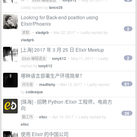
tony612
Lastly replied by
lance26
Looking for Back-end position using
Elixir/Phoenix
2
求职
•
vladgrb
•
Mar 22, 2017
• Lastly replied by
vladgrb
[上海] 2017 年 3 月 25 日 Elixir Meetup
2
Elixir 编程语言
•
tony612
•
May 11, 2017
• Lastly
replied by
tony612
哪种语言部署生产环境简单？
61
问与答
•
madfishy
•
Mar 13, 2017
• Lastly replied
by
codeaqua
[珠海] - 招聘 Python /Elixir 工程师，电商方
向
26
酷工作
•
elixc
•
Apr 13, 2017
• Lastly replied by
elixc
使用 Elixir 的中国公司