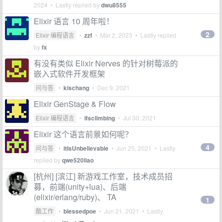
2024
• Lastly replied by
dwu8555
Elixir 语言 10 周年啦！
2
Elixir 编程语言
•
zzf
•
Mar 2, 2023
• Lastly replied
by
fx
有没有类似 Elixir Nerves 的针对树莓派的
嵌入式软件开发框架
问与答
•
kischang
•
Dec 9, 2021
Elixir GenStage & Flow
Elixir 编程语言
•
ifsclimbing
•
Jul 30, 2021
Elixir 这个语言前景如何呢？
4
问与答
•
itIsUnbelievable
•
Jun 25, 2021
• Lastly
replied by
qwe520liao
[杭州] [滨江] 新游戏工作室，技术成员招
募，前端(unity+lua)、后端
(elixir/erlang/ruby)、 TA
1
酷工作
•
blessedpoe
•
Jun 21, 2021
• Lastly