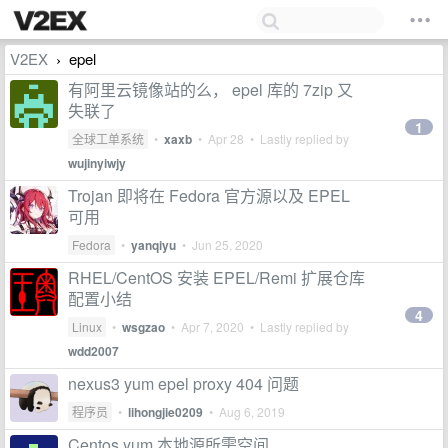
V2EX
epel
›
有阿里云镜像站的么， epel 库的 7zip 又
失联了
1
全球工单系统
•
xaxb
•
Apr 28
• Lastly replied by
wujinyiwjy
Trojan 即将在 Fedora 官方源以及 EPEL
可用
Fedora
•
yanqiyu
•
Jun 25, 2020
RHEL/CentOS 安装 EPEL/Remi 扩展仓库
配置小结
4
Linux
•
wsgzao
•
Apr 7, 2020
• Lastly replied by
wdd2007
nexus3 yum epel proxy 404 问题
程序员
•
lihongjie0209
•
Aug 6, 2019
Centos yum 本地源所需空间