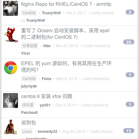
Nginx Repo for RHEL/CentOS 7 - armhfp
2
CentOS
•
TrustyWolf
•
Feb 4, 2017
• Lastly replied
by
TrustyWolf
重写了 Ocserv 自动安装脚本，采用 epel
的二进制包(for CentOS 7)
25
分享创造
•
lhbc
•
Mar 23, 2016
• Lastly replied by
Vicer
EPEL 的 yum 源如何，有将其用在生产环
境的吗？
7
CentOS
•
Feiox
•
May 6, 2015
• Lastly replied by
julyclyde
centos 6 安装 xfce 问题
1
问与答
•
yy001
•
Dec 9, 2014
• Lastly replied by
Patchouli
说到包
13
Linux
•
kennedy32
•
Aug 24, 2013
• Lastly replied
by
kawaiiushio