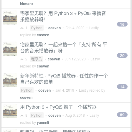
hitmanx
宅家里无聊？用 Python 3 + PyQt5 来撸音
乐播放器呀！
16
1
Python
•
cosven
•
Feb 4, 2020
• Lastly
replied by
cosven
宅家里无聊？一起来撸一个「支持‘所有’平
台的音乐播放器」呀
20
2
程序员
•
cosven
•
Jun 12, 2020
• Lastly
replied by
cosven
新年新特性 - PyQt5 播放器 - 任性的作一个
自己喜欢的歌单
14
Python
•
cosven
•
Jan 4, 2019
• Lastly replied by
cosven
用 Python 3 + PyQt5 撸了一个播放器
89
8
Python
•
cosven
•
Aug 6, 2018
• Lastly
replied by
yannnli
趁年轻，再来折腾一把音乐播放器 =。=