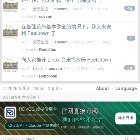
45
1
分享创造
•
cosven
•
Aug 6, 2018
• Lastly
replied by
cosven
在基础设施基本健全的情况下，我又来安
利 Feeluown 了
1
1
分享创造
•
cosven
•
May 27, 2016
• Lastly
replied by
RedL0tus
向大家推荐 Linux 音乐播放器 FeelUOwn
34
2
Linux
•
cosven
•
Aug 17, 2019
• Lastly
replied by
Robbbbbb
© 2026 V2EX · 19ms · 3.9.8.5
About
·
Language
AI订阅专用虚拟信用卡
Promoted by
rdvcc
PRO