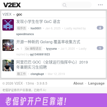
V2EX
goc
›
发现小学生在学 GoC 语言
4
程序员
•
fox0001
•
Jan 6, 2025
• Lastly replied by
speedmancs
开源一种新的 Golang 覆盖率收集方式
1
1
Go 编程语言
•
lyyyuna
•
Jul 1, 2020
• Lastly
replied by
qq1340691923
阿里巴巴 GOC（全球运行指挥中心）2019
年暑期实习生招聘
酷工作
•
clongbupt
•
Mar 12, 2019
© 2026 V2EX · 13ms · 3.9.8.5
About
·
Language
老倔驴证券开户巨靠谱，已助千人!