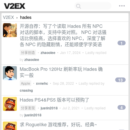
V2EX
hades
›
开源自荐：写了个读取 Hades 所有 NPC
对话的脚本，支持中英对照。 NPC 对话骚
话比例极高，选择喜欢的 NPC，深度了解
1
各 NPC 的隐藏剧情，还能顺便学学英语
分享创造
•
zhaoolee
•
Jan 17, 2024
• Lastly replied
by
zhaoolee
MacBook Pro 120Hz 刷新率玩 Hades 确
实一般
13
Apple
•
xvnehc
•
Sep 28, 2022
• Lastly replied by
cnasing
Hades PS4&PS5 版本可以预购了
4
分享发现
•
justin2018
•
Jul 2, 2021
• Lastly replied
by
justin2018
求 Roguelike 游戏推荐，好玩、经典~