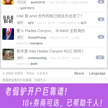
6
问与答
•
justin2018
•
Sep 18, 2020
• Lastly replied
by
ly4572615
intel 和 amd 合作的核已经往外出货了？
5
硬件
•
iq72
•
Jun 21, 2018
• Lastly replied by
iq72
要入 Hades Canyon， I5-8400 主机询价
2
硬件
•
DonaidTrump
•
May 24, 2018
• Lastly
replied by
tulongtou
有中意 Intel Hades Canyon NUC 的吗？
27
硬件
•
smiletouch3g
•
May 12, 2018
• Lastly
replied by
dlsflh
© 2026 V2EX · 70ms · 3.9.8.5
About
·
Language
老倔驴证券开户巨靠谱，已助千人!