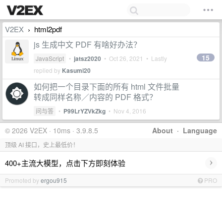
V2EX
html2pdf
›
js 生成中文 PDF 有啥好办法？
15
JavaScript
•
jatsz2020
•
Oct 26, 2021
• Lastly
replied by
Kasumi20
如何把一个目录下面的所有 html 文件批量
转成同样名称／内容的 PDF 格式？
问与答
•
P99LrYZVkZkg
•
Nov 4, 2016
© 2026 V2EX · 10ms · 3.9.8.5
About
·
Language
顶级 AI 接口，史上最低价！
›
400+主流大模型，点击下方即刻体验
Promoted by
ergou915
PRO