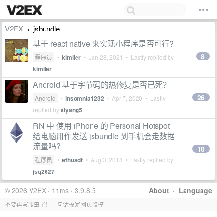
V2EX
jsbundle
›
基于 react native 来实现小程序是否可行?
8
程序员
•
kimiler
•
Jan 28, 2021
• Lastly replied by
kimiler
Android 基于字节码的热修复是否已死？
26
Android
•
insomnia1232
•
Apr 7, 2020
• Lastly
replied by
slyang5
RN 中 使用 iPhone 的 Personal Hotspot
给电脑用作发送 jsbundle 到手机会走数据
流量吗?
10
程序员
•
ethusdt
•
Aug 3, 2018
• Lastly replied by
jsq2627
© 2026 V2EX · 11ms · 3.9.8.5
About
·
Language
不要再写爬虫了！一句话搞定网页监控