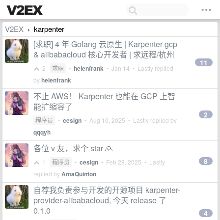
V2EX
karpenter
›
[求职] 4 年 Golang 云原生 | Karpenter gcp
& alibabacloud 核心开发者 | 求远程/杭州
11
2
求职
•
helenfrank
•
Jan 14
• Lastly replied
by
helenfrank
不止 AWS！ Karpenter 也能在 GCP 上智
能扩缩容了
2
程序员
•
cesign
•
Aug 10, 2025
• Lastly replied by
qqqyh
各位 v 友，求个 star 🙏
8
1
程序员
•
cesign
•
Feb 28, 2025
• Lastly
replied by
AmaQuinton
自荐我负责参与开发的开源项目 karpenter-
provider-alibabacloud, 今天 release 了
0.1.0
4