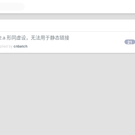
an-2.a 形同虚设，无法用于静态链接
21
plied by
cnbatch