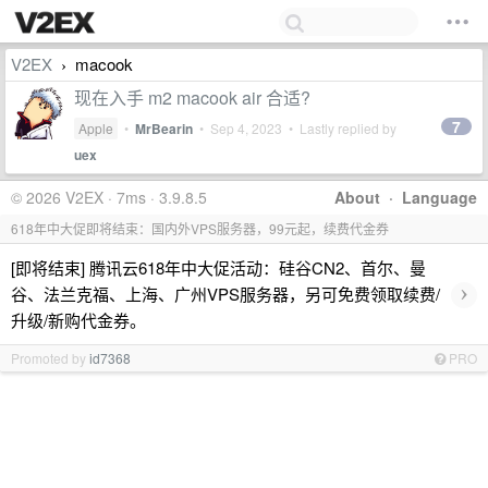
V2EX
macook
›
现在入手 m2 macook air 合适?
7
Apple
•
MrBearin
•
Sep 4, 2023
• Lastly replied by
uex
© 2026 V2EX · 7ms · 3.9.8.5
About
·
Language
618年中大促即将结束：国内外VPS服务器，99元起，续费代金券
[即将结束] 腾讯云618年中大促活动：硅谷CN2、首尔、曼
›
谷、法兰克福、上海、广州VPS服务器，另可免费领取续费/
升级/新购代金券。
Promoted by
id7368
PRO