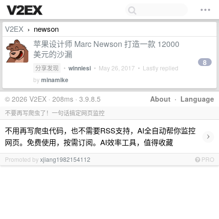
V2EX
newson
›
苹果设计师 Marc Newson 打造一款 12000
美元的沙漏
8
分享发现
•
winniesi
•
May 26, 2017
• Lastly replied
by
minamike
© 2026 V2EX · 208ms · 3.9.8.5
About
·
Language
不要再写爬虫了！一句话搞定网页监控
不用再写爬虫代码，也不需要RSS支持，AI全自动帮你监控
›
网页。免费使用，按需订阅。AI效率工具，值得收藏
Promoted by
xjiang1982154112
PRO