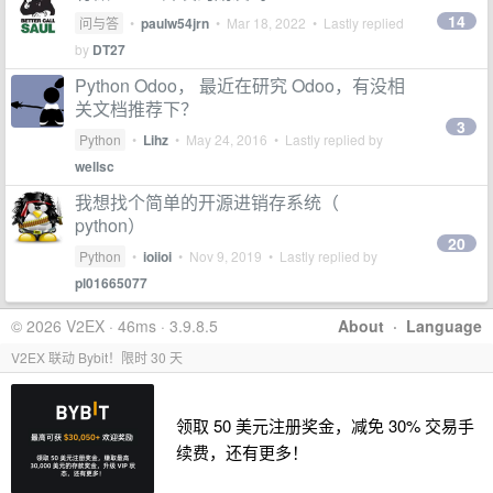
14
问与答
•
paulw54jrn
•
Mar 18, 2022
• Lastly replied
by
DT27
Python Odoo， 最近在研究 Odoo，有没相
关文档推荐下？
3
Python
•
Lihz
•
May 24, 2016
• Lastly replied by
wellsc
我想找个简单的开源进销存系统（
python）
20
Python
•
ioiioi
•
Nov 9, 2019
• Lastly replied by
pl01665077
© 2026 V2EX · 46ms · 3.9.8.5
About
·
Language
V2EX 联动 Bybit！限时 30 天
领取 50 美元注册奖金，减免 30% 交易手
续费，还有更多！