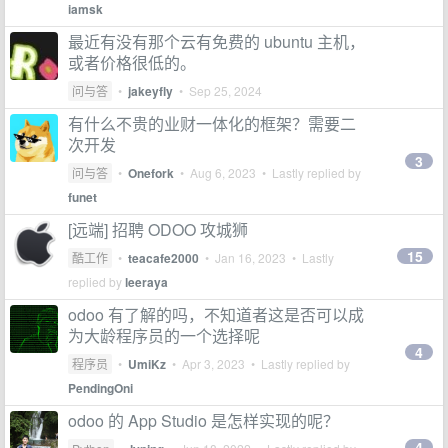
iamsk
最近有没有那个云有免费的 ubuntu 主机，
或者价格很低的。
问与答
•
jakeyfly
•
Sep 25, 2024
有什么不贵的业财一体化的框架？需要二
次开发
3
问与答
•
Onefork
•
Aug 6, 2023
• Lastly replied by
funet
[远端] 招聘 ODOO 攻城狮
15
酷工作
•
teacafe2000
•
Jan 16, 2023
• Lastly
replied by
leeraya
odoo 有了解的吗，不知道者这是否可以成
为大龄程序员的一个选择呢
4
程序员
•
UmiKz
•
Apr 3, 2023
• Lastly replied by
PendingOni
odoo 的 App Studio 是怎样实现的呢？
4