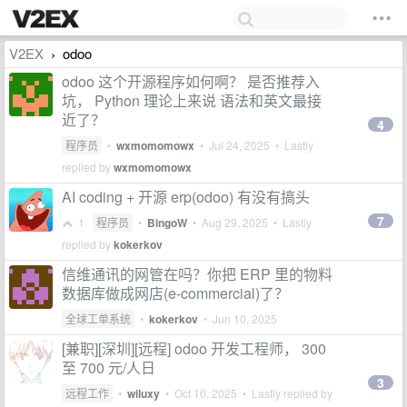
V2EX
odoo
›
odoo 这个开源程序如何啊？ 是否推荐入
坑， Python 理论上来说 语法和英文最接
近了？
4
程序员
•
wxmomomowx
•
Jul 24, 2025
• Lastly
replied by
wxmomomowx
AI coding + 开源 erp(odoo) 有没有搞头
7
1
程序员
•
BingoW
•
Aug 29, 2025
• Lastly
replied by
kokerkov
信维通讯的网管在吗？你把 ERP 里的物料
数据库做成网店(e-commercial)了？
全球工单系统
•
kokerkov
•
Jun 10, 2025
[兼职][深圳][远程] odoo 开发工程师， 300
至 700 元/人日
3
远程工作
•
wiluxy
•
Oct 10, 2025
• Lastly replied by