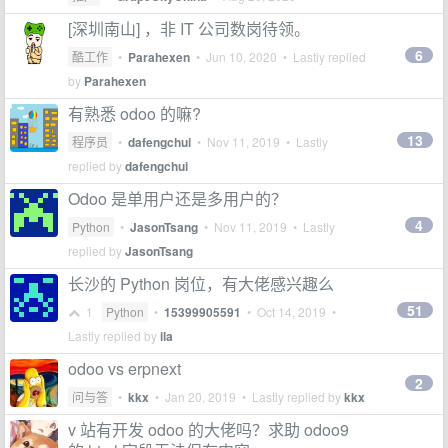
[深圳南山] ，非 IT 公司数岗待领。
6
酷工作
•
Parahexen
•
Jun 10, 2020
• Lastly replied
by
Parahexen
有熟悉 odoo 的嘛?
13
程序员
•
dafengchui
•
Nov 11, 2019
• Lastly
replied by
dafengchui
Odoo 是单用户还是多用户的？
4
Python
•
JasonTsang
•
Nov 11, 2019
• Lastly
replied by
JasonTsang
长沙的 Python 岗位，有大佬感兴趣么
51
1
Python
•
15399905591
•
Oct 14, 2019
•
Lastly replied by
ila
odoo vs erpnext
2
问与答
•
kkx
•
Jan 20, 2019
• Lastly replied by
kkx
v 站有开发 odoo 的大佬吗？求助 odoo9