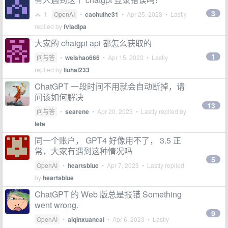
3
1
OpenAI
•
caohuihe31
•
Apr 25, 2023
• Lastly
replied by
fvladlpa
大家的 chatgpt api 都怎么获取的
1
问与答
•
weishao666
•
Apr 15, 2023
• Lastly
replied by
liuhai233
ChatGPT 一段时间不用就会自动断掉，请
问该如何解决
13
问与答
•
searene
•
Apr 20, 2023
• Lastly replied by
lete
同一个账户， GPT4 好像用不了， 3.5 正
常，大家有遇到这种情况吗
5
OpenAI
•
heartsblue
•
Apr 7, 2023
• Lastly replied
by
heartsblue
ChatGPT 的 Web 版总是报错 Something
went wrong.
9
OpenAI
•
aiqinxuancai
•
Apr 6, 2023
• Lastly