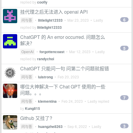
replied by
coofly
挂代理之后无法进入 openai API
6
问与答
•
littlelight12333
•
Mar 23, 2023
• Lastly
replied by
littlelight12333
ChatGPT 的 An error occurred. 问题怎么
解决？
5
OpenAI
•
forgottencoast
•
Mar 12, 2023
• Lastly
replied by
randychoi
ChatGPT 只能问一句 问第二个问题就报错
问与答
•
luistrong
•
Feb 20, 2023
哪位大神解决一下 Chat GPT 使用的一些
问题。。。
7
问与答
•
klementina
•
Feb 24, 2023
• Lastly replied
by
Kung815
Github 又挂了?
3
问与答
•
huangzhe8263
•
Sep 6, 2022
• Lastly