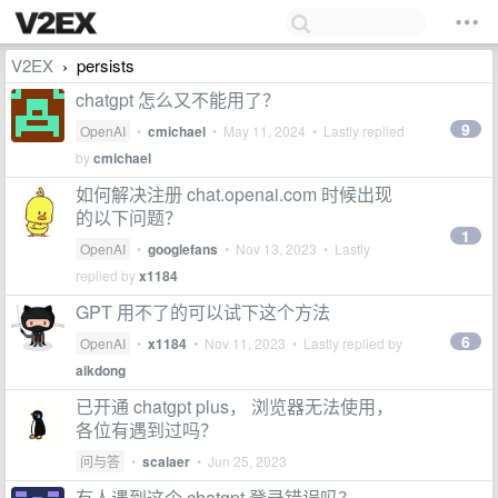
V2EX
persists
›
chatgpt 怎么又不能用了？
9
OpenAI
•
cmichael
•
May 11, 2024
• Lastly replied
by
cmichael
如何解决注册 chat.openai.com 时候出现
的以下问题？
1
OpenAI
•
googlefans
•
Nov 13, 2023
• Lastly
replied by
x1184
GPT 用不了的可以试下这个方法
6
OpenAI
•
x1184
•
Nov 11, 2023
• Lastly replied by
aikdong
已开通 chatgpt plus， 浏览器无法使用，
各位有遇到过吗？
问与答
•
scalaer
•
Jun 25, 2023
有人遇到这个 chatgpt 登录错误吗？