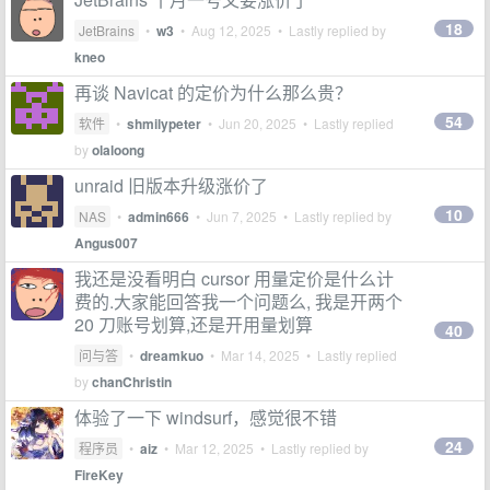
18
JetBrains
•
w3
•
Aug 12, 2025
• Lastly replied by
kneo
再谈 Navicat 的定价为什么那么贵？
54
软件
•
shmilypeter
•
Jun 20, 2025
• Lastly replied
by
olaloong
unraid 旧版本升级涨价了
10
NAS
•
admin666
•
Jun 7, 2025
• Lastly replied by
Angus007
我还是没看明白 cursor 用量定价是什么计
费的.大家能回答我一个问题么, 我是开两个
20 刀账号划算,还是开用量划算
40
问与答
•
dreamkuo
•
Mar 14, 2025
• Lastly replied
by
chanChristin
体验了一下 windsurf，感觉很不错
24
程序员
•
aiz
•
Mar 12, 2025
• Lastly replied by
FireKey