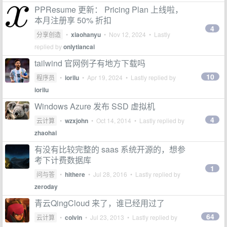
PPResume 更新： Pricing Plan 上线啦，
本月注册享 50% 折扣
4
分享创造
•
xiaohanyu
•
Nov 12, 2024
• Lastly
replied by
onlytiancai
tailwind 官网例子有地方下载吗
10
程序员
•
iorilu
•
Apr 19, 2024
• Lastly replied by
iorilu
Windows Azure 发布 SSD 虚拟机
4
云计算
•
wzxjohn
•
Oct 14, 2014
• Lastly replied by
zhaohai
有没有比较完整的 saas 系统开源的，想参
考下计费数据库
1
问与答
•
hithere
•
Jul 28, 2016
• Lastly replied by
zeroday
青云QingCloud 来了，谁已经用过了
64
云计算
•
colvin
•
Jul 23, 2013
• Lastly replied by