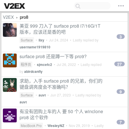
V2EX
pro8
›
美亚 999 刀入了 surface pro8 i7/16G/1T
版本，应该还是香的吧
3
Surface
•
iixy
•
Jul 24, 2024
• Lastly replied by
username1919810
surface pro8 还是蹲一下等 pro9?
27
程序员
•
sjmcefc2
•
Jul 26, 2022
• Lastly replied
by
abirdcanfly
求助，入手 surface pro8 的兄弟，你们的
键盘调亮度会不准确吗？
9
Surface
•
auvt
•
Jun 27, 2023
• Lastly replied by
auvt
有没有团购上车的人 要 50 个人 winclone
pro8 这个软件
7
MacBook Pro
•
WesleyNZ
•
Nov 29, 2019
• Lastly