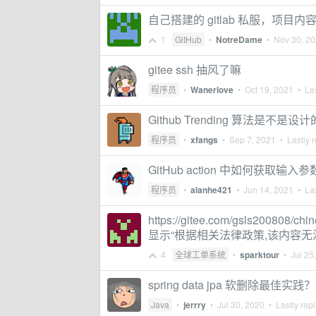
自己搭建的 gitlab 私服，项目
1
GitHub
•
NotreDame
•
Nov 30, 2
gitee ssh 抽风了嘛
程序员
•
Wanerlove
•
Oct 19, 2021
• Las
Github Trending 算法是不是
程序员
•
xfangs
•
Sep 7, 2021
• Lastly r
GitHub action 中如何获取输入
程序员
•
alanhe421
•
Jun 14, 2021
• Las
https://gitee.com/gsls200808/
显示“根据相关法律政策,该内容无
4
全球工单系统
•
sparktour
•
Jul 25
spring data jpa 软删除最佳实践？
Java
•
jerrry
•
Jul 30, 2020
• Lastly rep