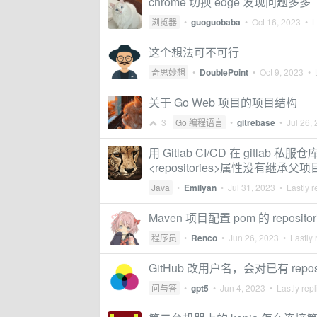
chrome 切换 edge 发现问题多多
浏览器
•
guoguobaba
•
Oct 16, 2023
• La
这个想法可不可行
奇思妙想
•
DoublePoint
•
Oct 9, 2023
• L
关于 Go Web 项目的项目结构
3
Go 编程语言
•
gitrebase
•
Jul 26,
用 Gitlab CI/CD 在 gitla
<repositories>属性没有继承父项
Java
•
Emilyan
•
Jul 31, 2023
• Lastly r
Maven 项目配置 pom 的 reposi
程序员
•
Renco
•
Jun 26, 2023
• Lastly 
GitHub 改用户名，会对已有 repo
问与答
•
gpt5
•
Jun 4, 2023
• Lastly rep