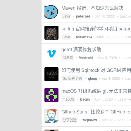
Maven 报错，不知道怎么解决
Java
•
peterpei
•
Jun 16, 2020
• Lastly 
spring 官网推荐的学习项目 saga
Java
•
feitian124
•
May 30, 2020
• Lastl
gerrit 漏洞修复求助
问与答
•
Vindroid
•
May 9, 2020
• Lastly
如何使用 Sqlmock 对 GORM
Go 编程语言
•
qloog
•
Apr 4, 2020
• Last
macOS 升级系统后 git 无法正常
macOS
•
Begin
•
Apr 4, 2020
• Lastly r
Github Stars | 比较多个 GitHub r
分享创造
•
zicjin629
•
Mar 27, 2020
• La