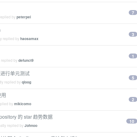
7
replied by
peterpei
n
3
y replied by
haosamax
1
 replied by
defunct9
 应用进行单元测试
5
ly replied by
qloog
使用
2
eplied by
mikicomo
epository 的 star 趋势数据
10
stly replied by
Johnoo