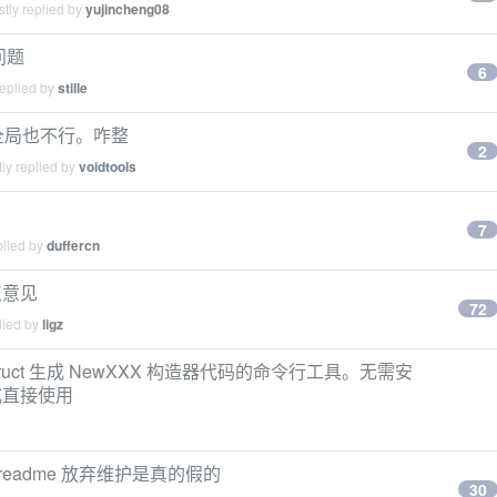
tly replied by
yujincheng08
关问题
6
replied by
stille
，开全局也不行。咋整
2
ly replied by
voidtools
7
plied by
duffercn
点意见
72
lied by
ligz
为 struct 生成 NewXXX 构造器代码的命令行工具。无需安
式直接使用
readme 放弃维护是真的假的
30