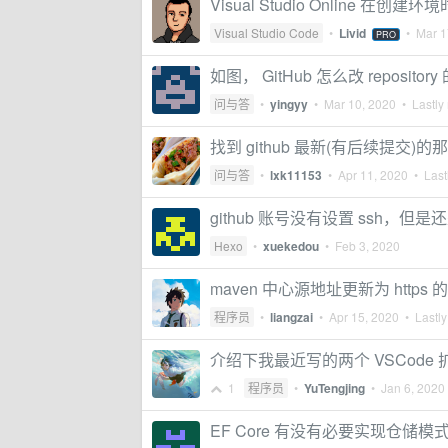
Visual Studio Online 在创建
Visual Studio Code
•
Livid
•
Mar 1
PRO
如图， GitHub 怎么改 repository 
问与答
•
yingyy
•
Mar 10, 2020
• Lastly 
找到 github 最新(有后续提交)的
问与答
•
lxk11153
•
Apr 11, 2020
• Lastl
github 账号没有设置 ssh，但是还是能
Hexo
•
xuekedou
•
Feb 3, 2020
maven 中心源地址更新为 https 
程序员
•
liangzai
•
Apr 15, 2020
• Lastly
介绍下我最近写的两个 VSCode
1
程序员
•
YuTengjing
•
Jan 6, 2020
EF Core 有没有必要实现仓储模