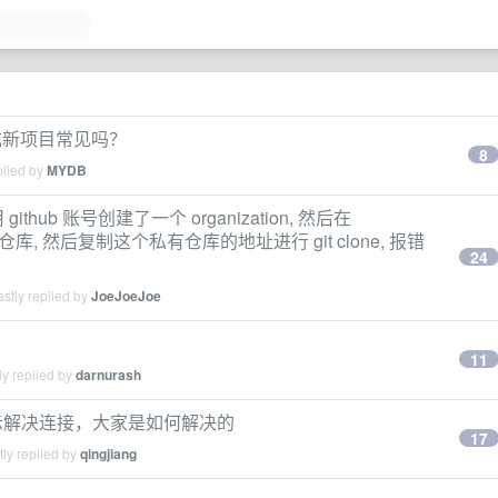
改成新项目常见吗？
8
plied by
MYDB
使用 github 账号创建了一个 organization, 然后在
有仓库, 然后复制这个私有仓库的地址进行 git clone, 报错
24
stly replied by
JoeJoeJoe
11
y replied by
darnurash
送都显示解决连接，大家是如何解决的
17
ly replied by
qingjiang