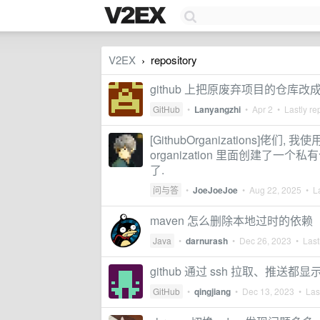
V2EX
repository
›
github 上把原废弃项目的仓库
GitHub
•
Lanyangzhi
•
Apr 2
• Lastly re
[GithubOrganizations]佬们, 我
organization 里面创建了一个私
了.
问与答
•
JoeJoeJoe
•
Aug 22, 2025
• La
maven 怎么删除本地过时的依赖
Java
•
darnurash
•
Dec 26, 2023
• Lastl
github 通过 ssh 拉取、推
GitHub
•
qingjiang
•
Dec 13, 2023
• Last