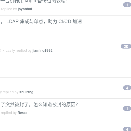
第一台机器用 kopia 备份过的云端？
1
 replied by
joyanhui
理思路， LDAP 集成与单点，助力 CI/CD 加速
20
3
• Lastly replied by
jiaming1992
4
y replied by
shuiixng
新了突然被封了，怎么知道被封的原因？
1
 replied by
Retas
4