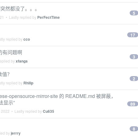
内容突然都没了。。。
5
021
• Lastly replied by
PerFectTime
17
tly replied by
cco
设计的有问题啊
3
eplied by
xfangs
参数值？
2
tly replied by
Rhilip
chinese-opensource-mirror-site 的 README.md 被屏蔽，
法显示”
89
, 2022
• Lastly replied by
Cu635
8
lied by
jerrry