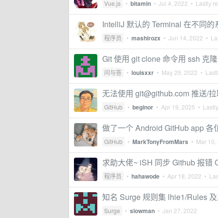
Vue.js
•
bitamin
•
Jul 4, 2022
• Lastly r
IntelliJ 默认的 Terminal
程序员
•
mashirozx
•
Jun 14, 2022
• Las
Git 使用 git clone 命令用
问与答
•
louisxxr
•
May 29, 2022
• Lastl
无法使用
git@github.com
推送/
GitHub
•
beginor
•
Apr 19, 2025
• Lastly
做了一个 Android GitHub a
GitHub
•
MarkTonyFromMars
•
Mar 10,
求助大佬~ iSH 同步 Github 报错 Could
程序员
•
hahawode
•
Apr 18, 2022
• Las
知名 Surge 规则集 lhie1/Rules 及
Surge
•
slowman
•
Jan 27, 2022