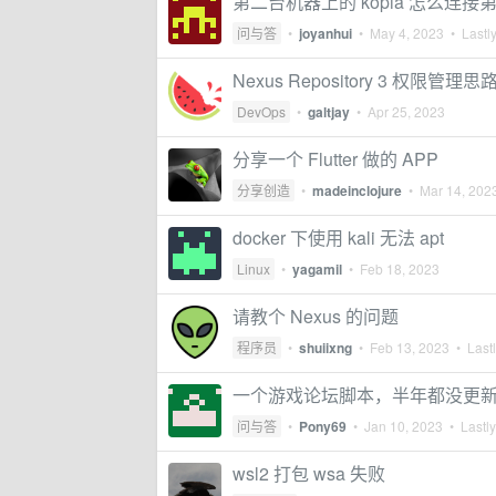
第二台机器上的 kopia 怎么连接
问与答
•
joyanhui
•
May 4, 2023
• Lastly
Nexus Repository 3 权限管
DevOps
•
galtjay
•
Apr 25, 2023
分享一个 Flutter 做的 APP
分享创造
•
madeinclojure
•
Mar 14, 202
docker 下使用 kali 无法 apt
Linux
•
yagamil
•
Feb 18, 2023
请教个 Nexus 的问题
程序员
•
shuiixng
•
Feb 13, 2023
• Lastl
一个游戏论坛脚本，半年都没更
问与答
•
Pony69
•
Jan 10, 2023
• Lastly
wsl2 打包 wsa 失败