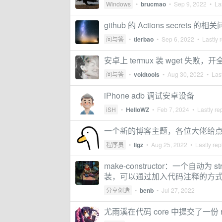
Windows
•
brucmao
•
Sep 9, 2022
• Las
github 的 Actions secrets 的相
问与答
•
tlerbao
•
Sep 6, 2022
• Lastly 
安卓上 termux 装 wget 失败
问与答
•
voidtools
•
Aug 30, 2022
• Last
iPhone adb 调试安卓设备
iSH
•
HelloWZ
•
Feb 7, 2024
• Lastly re
一个新的博客主题，各位大佬给
程序员
•
ligz
•
Aug 25, 2022
• Lastly rep
make-constructor：一个自动
装，可以通过加入代码注释的方
分享创造
•
benb
•
Jul 27, 2022
尤雨溪在代码 core 中提交了一份 