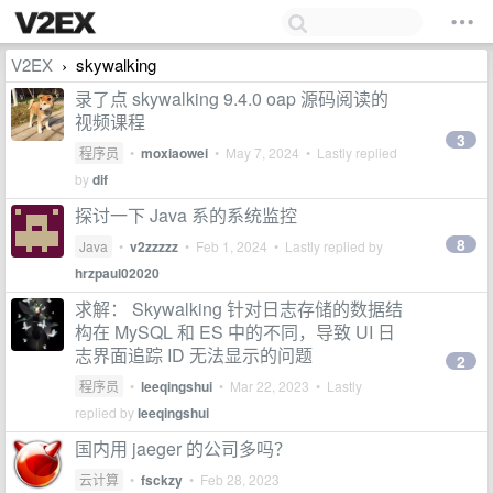
V2EX
skywalking
›
录了点 skywalking 9.4.0 oap 源码阅读的
视频课程
3
程序员
•
moxiaowei
•
May 7, 2024
• Lastly replied
by
dif
探讨一下 Java 系的系统监控
8
Java
•
v2zzzzz
•
Feb 1, 2024
• Lastly replied by
hrzpaul02020
求解： Skywalking 针对日志存储的数据结
构在 MySQL 和 ES 中的不同，导致 UI 日
志界面追踪 ID 无法显示的问题
2
程序员
•
leeqingshui
•
Mar 22, 2023
• Lastly
replied by
leeqingshui
国内用 jaeger 的公司多吗？
云计算
•
fsckzy
•
Feb 28, 2023