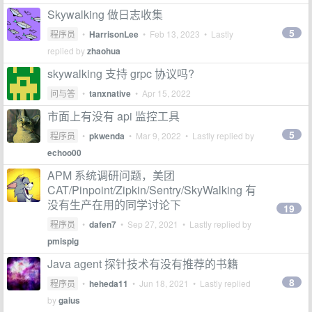
Skywalking 做日志收集
5
程序员
•
HarrisonLee
•
Feb 13, 2023
• Lastly
replied by
zhaohua
skywalking 支持 grpc 协议吗?
问与答
•
tanxnative
•
Apr 15, 2022
市面上有没有 api 监控工具
5
程序员
•
pkwenda
•
Mar 9, 2022
• Lastly replied by
echoo00
APM 系统调研问题，美团
CAT/Pinpoint/Zipkin/Sentry/SkyWalking 有
没有生产在用的同学讨论下
19
程序员
•
dafen7
•
Sep 27, 2021
• Lastly replied by
pmispig
Java agent 探针技术有没有推荐的书籍
8
程序员
•
heheda11
•
Jun 18, 2021
• Lastly replied
by
gaius