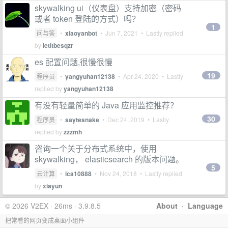
skywalking ui（仪表盘）支持加密（密码
或者 token 登陆的方式）吗？
1
问与答
•
xiaoyanbot
•
Jun 7, 2021
• Lastly replied
by
letitbesqzr
es 配置问题,很慢很慢
19
程序员
•
yangyuhan12138
•
Apr 24, 2020
• Lastly
replied by
yangyuhan12138
有没有轻量简单的 Java 应用监控推荐？
30
程序员
•
saytesnake
•
Dec 24, 2019
• Lastly
replied by
zzzmh
咨询一个关于分布式系统中，使用
skywalking， elasticsearch 的版本问题。
5
云计算
•
ica10888
•
Nov 24, 2018
• Lastly replied
by
xiayun
© 2026 V2EX · 26ms · 3.9.8.5
About
·
Language
把常看的网页变成桌面小组件