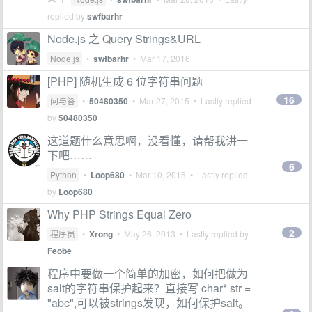
replied by
swfbarhr
Node.js 之 Query Strings&URL
Node.js
•
swfbarhr
•
Mar 17, 2016
[PHP] 随机生成 6 位字符串问题
16
问与答
•
50480350
•
Mar 27, 2015
• Lastly replied
by
50480350
这道题什么意思啊，没看懂，请帮我讲一
下吧……
6
Python
•
Loop680
•
Mar 10, 2015
• Lastly replied
by
Loop680
Why PHP Strings Equal Zero
2
程序员
•
Xrong
•
May 26, 2013
• Lastly replied by
Feobe
程序中要做一个简单的加密，如何把做为
salt的字符串保护起来？直接写 char* str =
"abc",可以被strings发现，如何保护salt。