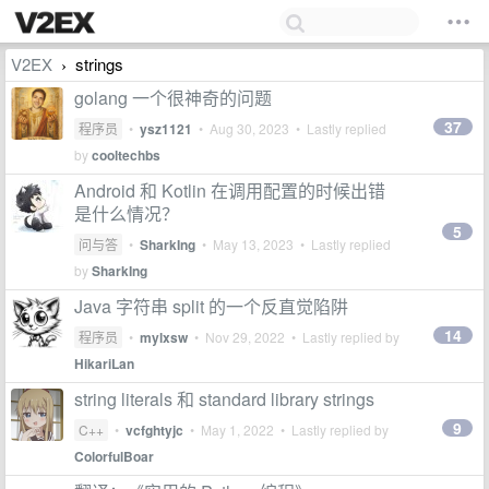
V2EX
strings
›
golang 一个很神奇的问题
37
程序员
•
ysz1121
•
Aug 30, 2023
• Lastly replied
by
cooltechbs
Android 和 Kotlin 在调用配置的时候出错
是什么情况？
5
问与答
•
SharkIng
•
May 13, 2023
• Lastly replied
by
SharkIng
Java 字符串 split 的一个反直觉陷阱
14
程序员
•
mylxsw
•
Nov 29, 2022
• Lastly replied by
HikariLan
string literals 和 standard library strings
9
C++
•
vcfghtyjc
•
May 1, 2022
• Lastly replied by
ColorfulBoar