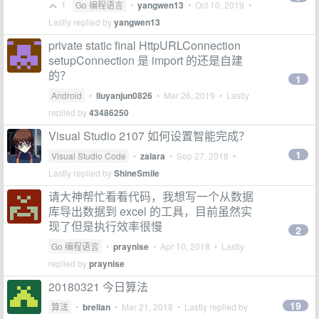
1
Go 编程语言
•
yangwen13
•
Oct 10, 2019
•
Lastly replied by
yangwen13
private static final HttpURLConnection
setupConnection 是 import 的还是自建
的？
1
Android
•
liuyanjun0826
•
Mar 26, 2019
• Lastly
replied by
43486250
Visual Studio 2107 如何设置智能完成？
1
Visual Studio Code
•
zalara
•
Sep 27, 2018
•
Lastly replied by
ShineSmile
请大神帮忙看看代码，我想写一个从数据
库导出数据到 excel 的工具，目前虽然实
现了但是执行效率很慢
2
Go 编程语言
•
praynise
•
Apr 10, 2018
• Lastly
replied by
praynise
20180321 今日算法
19
算法
•
brelian
•
Mar 21, 2018
• Lastly replied by