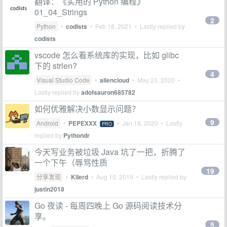
翻译：《实用的 Python 编程》
01_04_Strings
2
Python
•
codists
•
Feb 18, 2021
• Lastly replied by
codists
vscode 怎么看系统库的实现，比如 glibc
下的 strlen?
4
Visual Studio Code
•
allencloud
•
May 23, 2020
•
Lastly replied by
adofsauron685782
如何优雅解决小数显示问题？
9
Android
•
PEPEXXX
•
Jan 18, 2020
• Lastly
PRO
replied by
Pythondr
今天写业务被垃圾 Java 坑了一把，折腾了
一个下午（辱骂性质
19
分享发现
•
Kilerd
•
Aug 10, 2019
• Lastly replied by
justin2018
Go 夜读 - 每周四晚上 Go 源码阅读技术分
享。
5