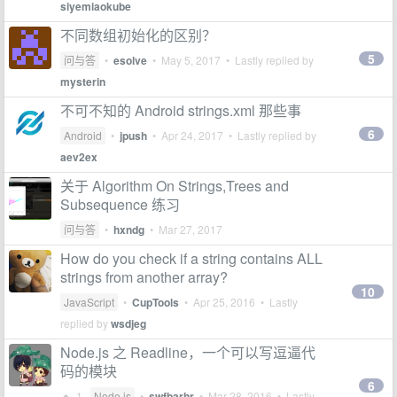
siyemiaokube
不同数组初始化的区别？
5
问与答
•
esolve
•
May 5, 2017
• Lastly replied by
mysterin
不可不知的 Android strings.xml 那些事
6
Android
•
jpush
•
Apr 24, 2017
• Lastly replied by
aev2ex
关于 Algorithm On Strings,Trees and
Subsequence 练习
问与答
•
hxndg
•
Mar 27, 2017
How do you check if a string contains ALL
strings from another array?
10
JavaScript
•
CupTools
•
Apr 25, 2016
• Lastly
replied by
wsdjeg
Node.js 之 Readline，一个可以写逗逼代
码的模块
6
1
Node.js
•
swfbarhr
•
Mar 28, 2016
• Lastly