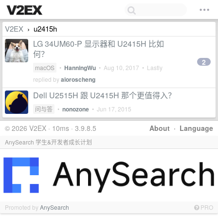
V2EX
u2415h
›
LG 34UM60-P 显示器和 U2415H 比如
何？
2
macOS
•
HanningWu
•
Aug 10, 2017
• Lastly
replied by
aioroscheng
Dell U2515H 跟 U2415H 那个更值得入？
问与答
•
nonozone
•
Jun 17, 2015
© 2026 V2EX · 10ms · 3.9.8.5
About
·
Language
AnySearch 学生&开发者成长计划
Promoted by
AnySearch
PRO