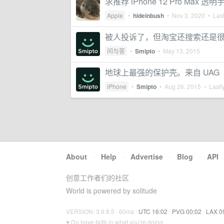
求推荐 iPhone 12 Pro Max 透
Apple
•
hideinbush
•
Nov 3, 2020
• Last
被人投诉了，但淘宝还搜索还是
问与答
•
Smipto
•
May 13, 2015
地球上最强的保护壳。来自 UAG
iPhone
•
Smipto
•
Aug 26, 2015
• Lastly
About
·
Help
·
Advertise
·
Blog
·
API
创意工作者们的社区
World is powered by solitude
VERSION: 3.9.8.5 · 60ms ·
UTC 16:02
·
PVG 00:02
·
LAX 0
♥ Do have faith in what you're doing.