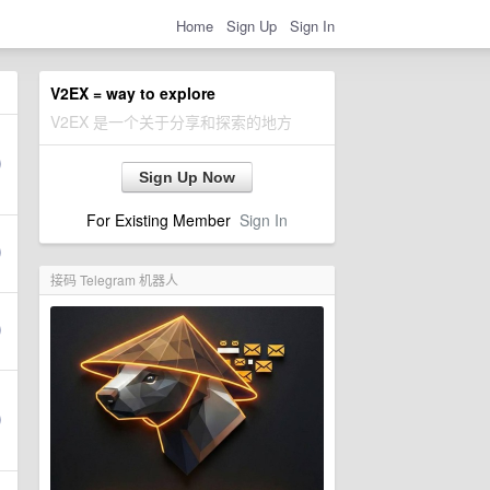
Home
Sign Up
Sign In
V2EX = way to explore
V2EX 是一个关于分享和探索的地方
Sign Up Now
For Existing Member
Sign In
接码 Telegram 机器人