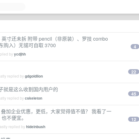
10.5 英寸还未拆 附带 pencil（非原装）、罗技 combo
京东购入）无锡可自取 3700
4
plied by
ycdjhh
22
stly replied by
gdgoldlion
牌子就是这么收割国内用户的
45
stly replied by
cskeleton
， 258，叠加企业优惠，更低，大家觉得值不值？ 我看了一
壳，也不便宜。
12
stly replied by
hideinbush