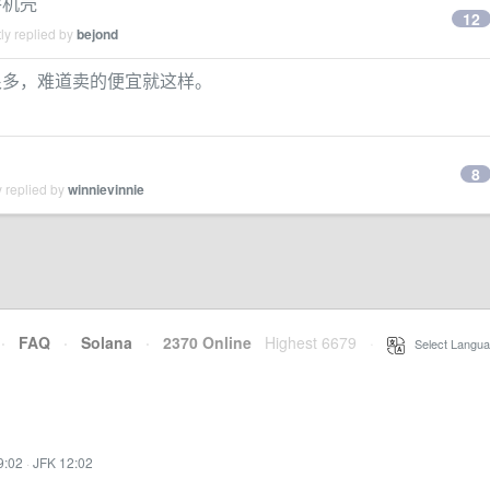
明手机壳
12
ly replied by
bejond
很多，难道卖的便宜就这样。
8
 replied by
winnievinnie
·
FAQ
·
Solana
·
2370 Online
Highest 6679
·
Select Langua
9:02
·
JFK 12:02