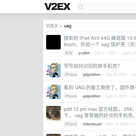
V2EX
uag
›
换新的 iPad Air3 64G 蜂窝版 
touch、外加一个 uag 保护壳（
京东
•
ycdjhh
•
Dec 11, 2021
• Lastly re
写写如何识别防摔手机壳？
iPhone
•
gdgoldlion
•
Sep 29, 2021
• La
看到 UAG 的做工我惊了，国外
iPhone
•
gdgoldlion
•
Sep 21, 2021
• La
pdd 12 pro max 官方硅胶
下， uag 等等做的好点的手机
iPhone
•
hideinbush
•
Nov 12, 2020
• La