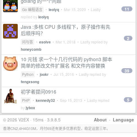
golang 的一个问题
11
Go 编程语言
•
leolyq
•
Mar 15, 2020
• Lastly
replied by
leolyq
Java :多核 CPU 多线程下，原子操作有先
后顺序吗？
2
问与答
•
esolve
•
Mar 1, 2018
• Lastly replied by
honeycomb
10 元钱 求一个十几行代码的 python3 脚本
简单的修改文件扩展名 和文件内容替换
39
Python
•
jookr
•
Jul 15, 2016
• Lastly replied by
fengxsong
初学者提问0916
5
PHP
•
kennedy32
•
Sep 15, 2013
• Lastly replied
by
jybox
© 2026 V2EX · 15ms · 3.9.8.5
About
·
Language
香港CN2,4H4G10M，月付69还有更多优惠机型，稳定运营三年。