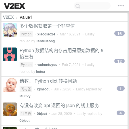
V2EX
value1
›
多个数据获取第一个非空值
16
Python
•
xiaoqiao24
•
Mar 16, 2021
• Lastly
replied by
TanMusong
Python 数据结构内存占用是原始数据的 5
倍左右
12
Python
•
wohenfuyou
•
Feb 7, 2021
• Lastly
replied by
hotea
请教： Python dict 转换问题
1
问与答
•
xjmroot
•
Jul 7, 2020
• Lastly replied by
lau52y
有没有改变 api 返回的 json 的线上服务
4
问与答
•
0bject
•
Jun 28, 2020
• Lastly replied by
0bject