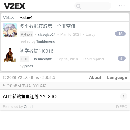
V2EX
value4
›
多个数据获取第一个非空值
16
Python
•
xiaoqiao24
•
Mar 16, 2021
• Lastly
replied by
TanMusong
初学者提问0916
5
PHP
•
kennedy32
•
Sep 15, 2013
• Lastly replied
by
jybox
© 2026 V2EX · 8ms · 3.9.8.5
About
·
Language
鱼鱼连线 AI 中转站 YYLX.IO
›
AI 中转站鱼鱼连线 YYLX.IO
Promoted by
Croath
PRO